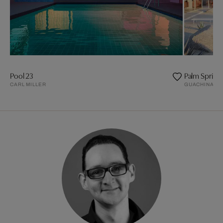
Pool 23
Palm Spring
CARL MILLER
GUACHINART