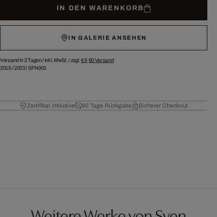
IN DEN WARENKORB
IN GALERIE ANSEHEN
Versand in 2 Tagen /
inkl. MwSt. / zzgl.
€ 6,90
Versand
2015
/
2023
/
SFN901
Zertifikat inklusive
60 Tage Rückgabe
Sicherer Checkout
Weitere Werke von Sven