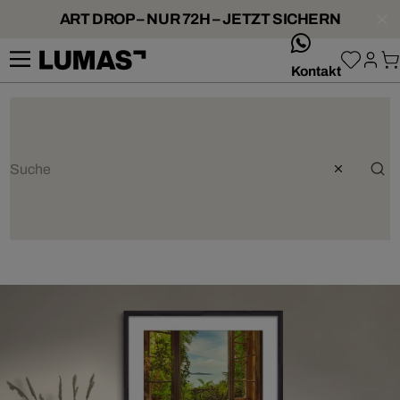
ART DROP – NUR 72H – JETZT SICHERN
whatsApp
Kontakt