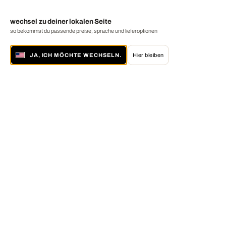
wechsel zu deiner lokalen Seite
so bekommst du passende preise, sprache und lieferoptionen
JA, ICH MÖCHTE WECHSELN.
Hier bleiben