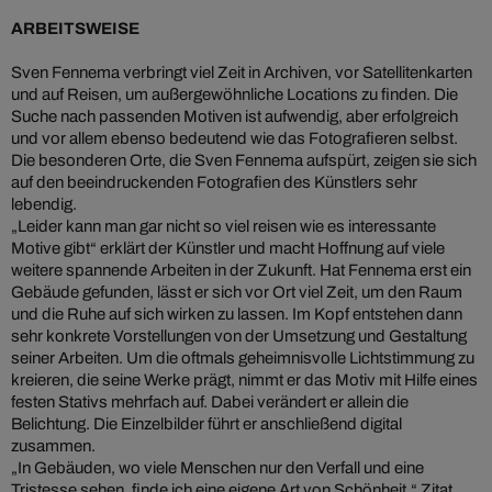
ARBEITSWEISE
Sven Fennema verbringt viel Zeit in Archiven, vor Satellitenkarten
und auf Reisen, um außergewöhnliche Locations zu finden. Die
Suche nach passenden Motiven ist aufwendig, aber erfolgreich
und vor allem ebenso bedeutend wie das Fotografieren selbst.
Die besonderen Orte, die Sven Fennema aufspürt, zeigen sie sich
auf den beeindruckenden Fotografien des Künstlers sehr
lebendig.
„Leider kann man gar nicht so viel reisen wie es interessante
Motive gibt“ erklärt der Künstler und macht Hoffnung auf viele
weitere spannende Arbeiten in der Zukunft. Hat Fennema erst ein
Gebäude gefunden, lässt er sich vor Ort viel Zeit, um den Raum
und die Ruhe auf sich wirken zu lassen. Im Kopf entstehen dann
sehr konkrete Vorstellungen von der Umsetzung und Gestaltung
seiner Arbeiten. Um die oftmals geheimnisvolle Lichtstimmung zu
kreieren, die seine Werke prägt, nimmt er das Motiv mit Hilfe eines
festen Stativs mehrfach auf. Dabei verändert er allein die
Belichtung. Die Einzelbilder führt er anschließend digital
zusammen.
„In Gebäuden, wo viele Menschen nur den Verfall und eine
Tristesse sehen, finde ich eine eigene Art von Schönheit.“ Zitat