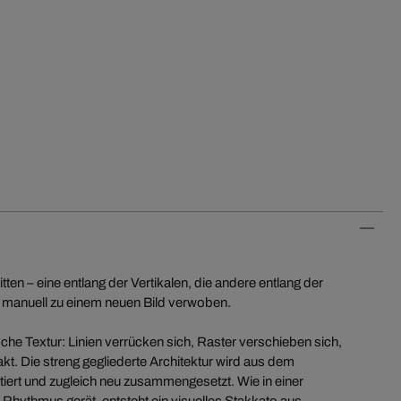
en – eine entlang der Vertikalen, die andere entlang der
 manuell zu einem neuen Bild verwoben.
ische Textur: Linien verrücken sich, Raster verschieben sich,
t. Die streng gegliederte Architektur wird aus dem
iert und zugleich neu zusammengesetzt. Wie in einer
Rhythmus gerät, entsteht ein visuelles Stakkato aus