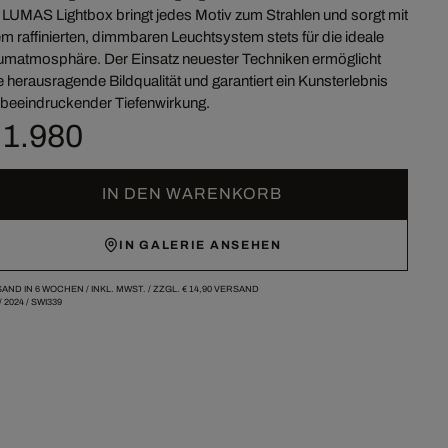
 LUMAS Lightbox bringt jedes Motiv zum Strahlen und sorgt mit
em raffinierten, dimmbaren Leuchtsystem stets für die ideale
matmosphäre. Der Einsatz neuester Techniken ermöglicht
e herausragende Bildqualität und garantiert ein Kunsterlebnis
 beeindruckender Tiefenwirkung.
 1.980
IN DEN WARENKORB
IN GALERIE ANSEHEN
AND IN 6 WOCHEN /
INKL. MWST. / ZZGL.
€ 14,90
VERSAND
/
2024
/
SWI339