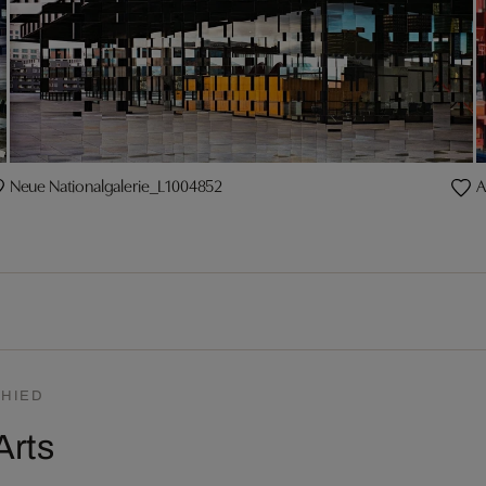
Neue Nationalgalerie_L1004852
A
HIED
Arts