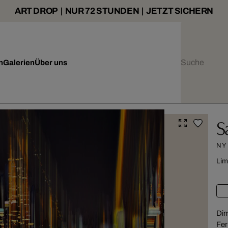
ART DROP | NUR 72 STUNDEN | JETZT SICHERN
n
Galerien
Über uns
S
NY
Lim
Dim
Fer