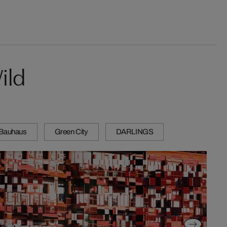
ild
Bauhaus
Green City
DARLINGS