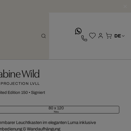
whatsApp
abine Wild
 PROJECTION LVLL
ited Edition 150
•
Signiert
80 x 120
Neu
mbarer Leuchtkasten im eleganten Luma inklusive
nbedienung & Wandaufhängung