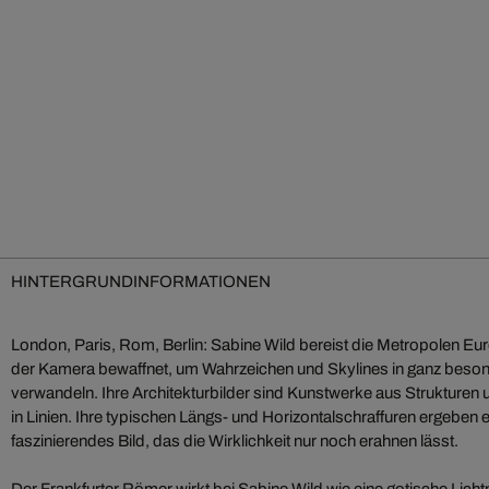
HINTERGRUNDINFORMATIONEN
London, Paris, Rom, Berlin: Sabine Wild bereist die Metropolen Eur
der Kamera bewaffnet, um Wahrzeichen und Skylines in ganz besond
verwandeln. Ihre Architekturbilder sind Kunstwerke aus Strukturen un
in Linien. Ihre typischen Längs- und Horizontalschraffuren ergeben ei
faszinierendes Bild, das die Wirklichkeit nur noch erahnen lässt.
Der Frankfurter Römer wirkt bei Sabine Wild wie eine gotische Lichtm