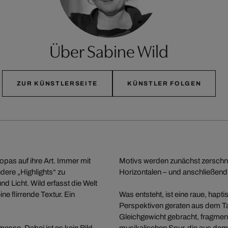
Über Sabine Wild
ZUR KÜNSTLERSEITE
KÜNSTLER FOLGEN
opas auf ihre Art. Immer mit
Motivs werden zunächst zerschnitt
ere „Highlights“ zu
Horizontalen – und anschließend
d Licht. Wild erfasst die Welt
ne flirrende Textur. Ein
Was entsteht, ist eine raue, hapt
Perspektiven geraten aus dem Tak
Gleichgewicht gebracht, fragment
esse. Dabei ist es kein Bild,
musikalischen Spur, die aus dem 