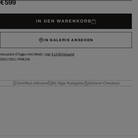
€ 599
IN DEN WARENKORB
IN GALERIE ANSEHEN
Versand in 5 Tagen /
inkl. MwSt. / zzgl.
€ 12,90
Versand
2010
/
2011
/
RNE154
Zertifikat inklusive
60 Tage Rückgabe
Sicherer Checkout