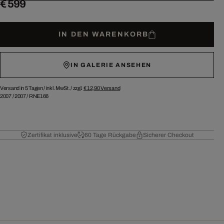
€ 599
IN DEN WARENKORB
IN GALERIE ANSEHEN
Versand in 5 Tagen /
inkl. MwSt. / zzgl.
€ 12,90
Versand
2007
/
2007
/
RNE166
Zertifikat inklusive
60 Tage Rückgabe
Sicherer Checkout