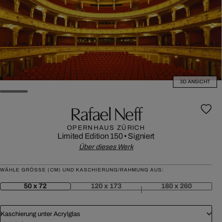
3D ANSICHT
Rafael Neff
OPERNHAUS ZÜRICH
Limited Edition 150
•
Signiert
Über dieses Werk
WÄHLE GRÖSSE (CM) UND KASCHIERUNG/RAHMUNG AUS:
50 x 72
120 x 173
180 x 260
Kaschierung unter Acrylglas