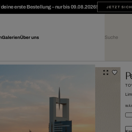
deine erste Bestellung – nur bis 09.08.2026!
JETZT SIC
n
Galerien
Über uns
P
TO
Lim
WÄ
Kas