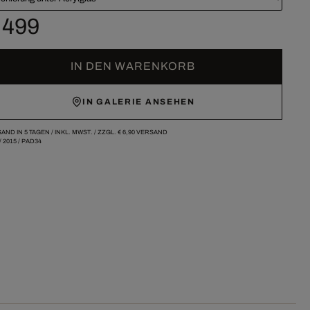
 499
IN DEN WARENKORB
IN GALERIE ANSEHEN
AND IN 5 TAGEN /
INKL. MWST. / ZZGL.
€ 6,90
VERSAND
/
2015
/
PAD34