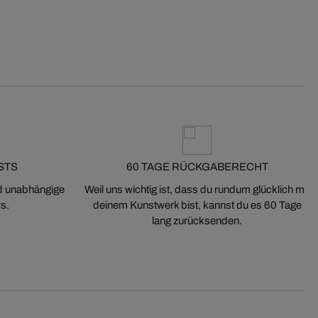
STS
60 TAGE RÜCKGABERECHT
nd unabhängige
Weil uns wichtig ist, dass du rundum glücklich mit
s.
deinem Kunstwerk bist, kannst du es 60 Tage
lang zurücksenden.