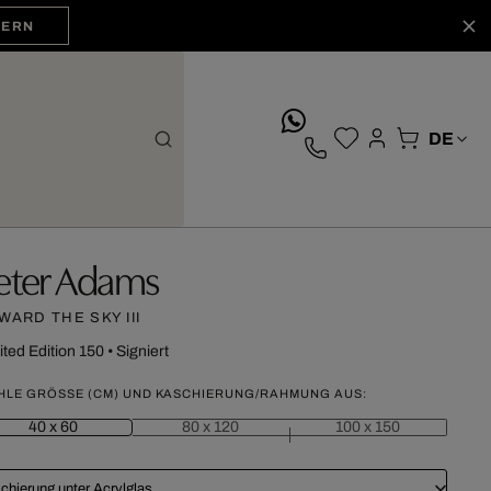
HERN
whatsApp
eter Adams
WARD THE SKY III
ited Edition 150
•
Signiert
HLE GRÖSSE (CM) UND KASCHIERUNG/RAHMUNG AUS:
40 x 60
80 x 120
100 x 150
chierung unter Acrylglas