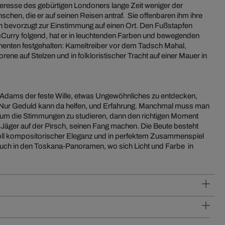
nteresse des gebürtigen Londoners lange Zeit weniger der
schen, die er auf seinen Reisen antraf. Sie offenbaren ihm ihre
ch bevorzugt zur Einstimmung auf einen Ort. Den Fußstapfen
Curry folgend, hat er in leuchtenden Farben und bewegenden
inenten festgehalten: Kameltreiber vor dem Tadsch Mahal,
ne auf Stelzen und in folkloristischer Tracht auf einer Mauer in
ach Adams der feste Wille, etwas Ungewöhnliches zu entdecken,
. Nur Geduld kann da helfen, und Erfahrung. Manchmal muss man
 um die Stimmungen zu studieren, dann den richtigen Moment
n Jäger auf der Pirsch, seinen Fang machen. Die Beute besteht
oll kompositorischer Eleganz und in perfektem Zusammenspiel
auch in den Toskana-Panoramen, wo sich Licht und Farbe in