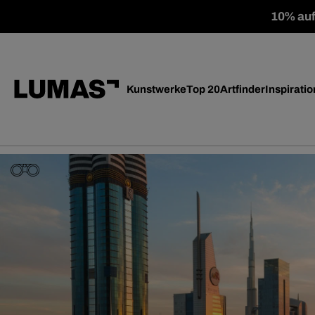
10% auf 
Kunstwerke
Top 20
Artfinder
Inspiratio