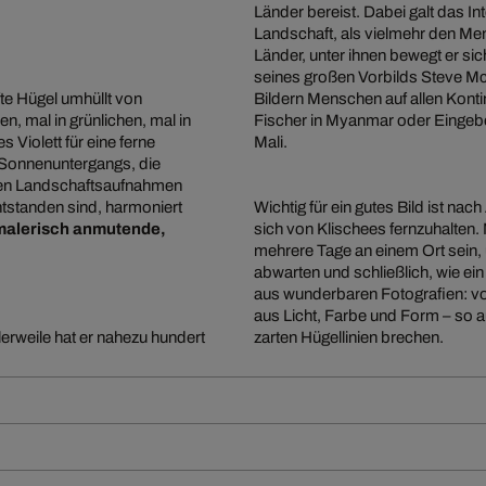
Länder bereist. Dabei galt das I
Landschaft, als vielmehr den Men
Länder, unter ihnen bewegt er si
seines großen Vorbilds Steve Mc
te Hügel umhüllt von
Bildern Menschen auf allen Kont
, mal in grünlichen, mal in
Fischer in Myanmar oder Eingebore
 Violett für eine ferne
Mali.
s Sonnenuntergangs, die
 den Landschaftsaufnahmen
tstanden sind, harmoniert
Wichtig für ein gutes Bild ist n
malerisch anmutende,
sich von Klischees fernzuhalten
mehrere Tage an einem Ort sein,
abwarten und schließlich, wie ei
aus wunderbaren Fotografien: v
aus Licht, Farbe und Form – so 
lerweile hat er nahezu hundert
zarten Hügellinien brechen.