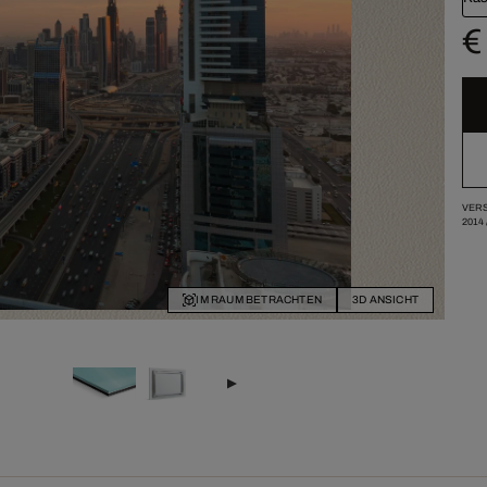
€
VERS
2014
IM RAUM BETRACHTEN
3D ANSICHT