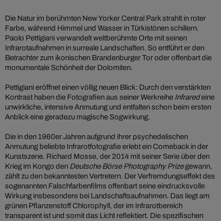
Die Natur im berühmten New Yorker Central Park strahlt in roter
Farbe, während Himmel und Wasser in Türkistönen schillern.
Paolo Pettigiani verwandelt weltberühmte Orte mit seinen
Infrarotaufnahmen in surreale Landschaften. So entführt er den
Betrachter zum ikonischen Brandenburger Tor oder offenbart die
monumentale Schönheit der Dolomiten.
Pettigiani eröffnet einen völlig neuen Blick: Durch den verstärkten
Kontrast haben die Fotografien aus seiner Werkreihe
Infrared
eine
unwirkliche, intensive Anmutung und entfalten schon beim ersten
Anblick eine geradezu magische Sogwirkung.
Die in den 1960er Jahren aufgrund ihrer psychedelischen
Anmutung beliebte Infrarotfotografie erlebt ein Comeback in der
Kunstszene. Richard Mosse, der 2014 mit seiner Serie über den
Krieg im Kongo den
Deutsche Börse Photography Prize
gewann,
zählt zu den bekanntesten Vertretern. Der Verfremdungseffekt des
sogenannten Falschfarbenfilms offenbart seine eindrucksvolle
Wirkung insbesondere bei Landschaftsaufnahmen. Das liegt am
grünen Pflanzenstoff Chlorophyll, der im Infrarotbereich
transparent ist und somit das Licht reflektiert. Die spezifischen