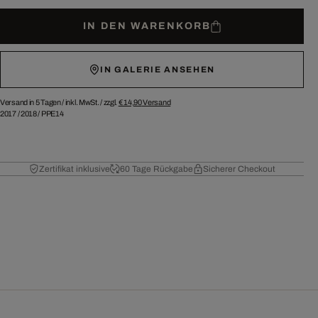
IN DEN WARENKORB
IN GALERIE ANSEHEN
Versand in 5 Tagen /
inkl. MwSt. / zzgl.
€ 14,90
Versand
2017
/
2018
/
PPE14
Zertifikat inklusive
60 Tage Rückgabe
Sicherer Checkout