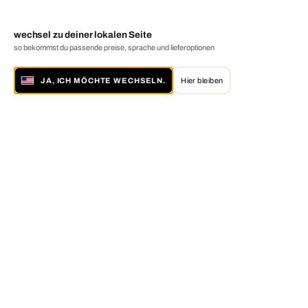
wechsel zu deiner lokalen Seite
so bekommst du passende preise, sprache und lieferoptionen
JA, ICH MÖCHTE WECHSELN.
Hier bleiben