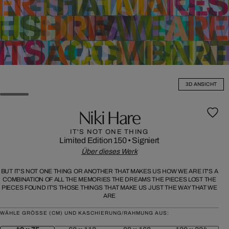
3D ANSICHT
Niki Hare
IT'S NOT ONE THING
Limited Edition 150
•
Signiert
Über dieses Werk
BUT IT'S NOT ONE THING OR ANOTHER THAT MAKES US HOW WE ARE IT'S A
COMBINATION OF ALL THE MEMORIES THE DREAMS THE PIECES LOST THE
PIECES FOUND IT'S THOSE THINGS THAT MAKE US JUST THE WAY THAT WE
ARE
WÄHLE GRÖSSE (CM) UND KASCHIERUNG/RAHMUNG AUS: