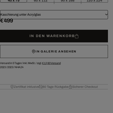
40 x 75
60 x 112
90 x 168
120 x 224
Kaschierung unter Acrylglas
€ 499
IN DEN WARENKORB
IN GALERIE ANSEHEN
Versand in 5 Tagen /
inkl. MwSt. / zzgl.
€ 12,90
Versand
2023
/
2023
/
NHA24
Zertifikat inklusive
60 Tage Rückgabe
Sicherer Checkout