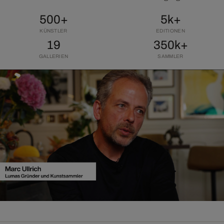
500+
5k+
KÜNSTLER
EDITIONEN
19
350k+
GALLERIEN
SAMMLER