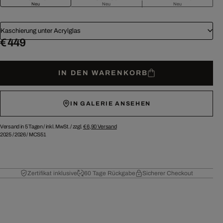
Neu
Neu
Neu
Kaschierung unter Acrylglas
€ 449
IN DEN WARENKORB
IN GALERIE ANSEHEN
Versand in 5 Tagen /
inkl. MwSt. / zzgl.
€ 6,90
Versand
2025
/
2026
/
MCS51
Zertifikat inklusive
60 Tage Rückgabe
Sicherer Checkout