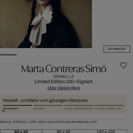
3D ANSICHT
Marta Contreras Simó
ORNELLA
Limited Edition 100
•
Signiert
Über dieses Werk
Neuheit - profitiere vom günstigen Startpreis.
GEHEIMTIPP
BELIEBT
STARK NACHGEFRAGT
LETZTE EXEMPLARE
WÄHLE GRÖSSE (CM) UND KASCHIERUNG/RAHMUNG AUS:
40 x 40
80 x 80
120 x 120