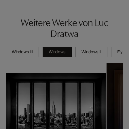
Weitere Werke von Luc
Dratwa
Windows III
Windows
Windows II
Flying