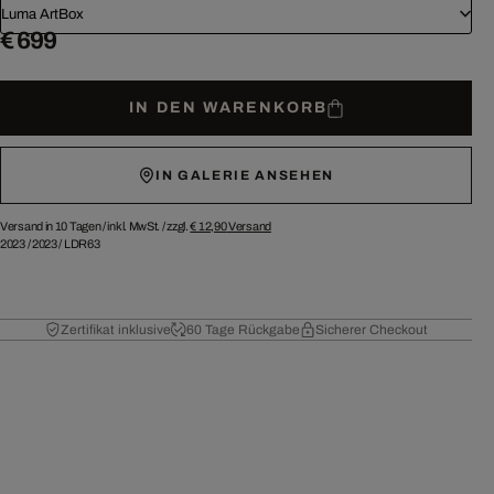
Luma ArtBox
€ 699
IN DEN WARENKORB
IN GALERIE ANSEHEN
Versand in 10 Tagen /
inkl. MwSt. / zzgl.
€ 12,90
Versand
2023
/
2023
/
LDR63
Zertifikat inklusive
60 Tage Rückgabe
Sicherer Checkout