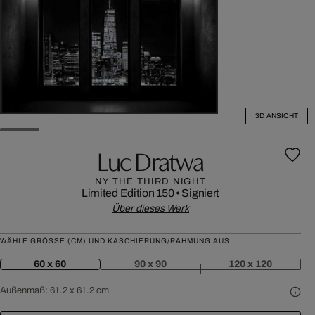
3D ANSICHT
Luc Dratwa
NY THE THIRD NIGHT
Limited Edition 150
•
Signiert
Über dieses Werk
WÄHLE GRÖSSE (CM) UND KASCHIERUNG/RAHMUNG AUS:
60 x 60
90 x 90
120 x 120
Außenmaß:
61.2 x 61.2 cm