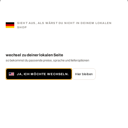
SIEHT AUS, ALS WÄRST DU NICHT IN DEINEM LOKALEN
SHOP
wechsel zu deiner lokalen Seite
so bekommst du passende preise, sprache und lieferoptionen
JA, ICH MÖCHTE WECHSELN.
Hier bleiben