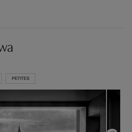
twa
PETITES