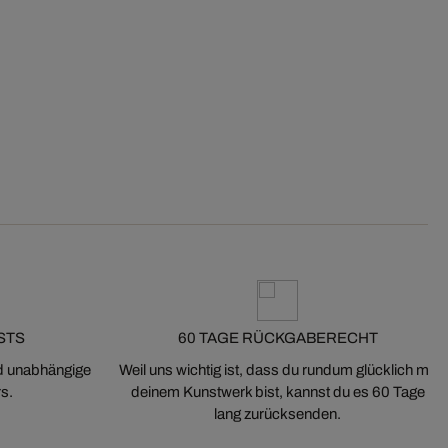
STS
60 TAGE RÜCKGABERECHT
nd unabhängige
Weil uns wichtig ist, dass du rundum glücklich mit
s.
deinem Kunstwerk bist, kannst du es 60 Tage
lang zurücksenden.