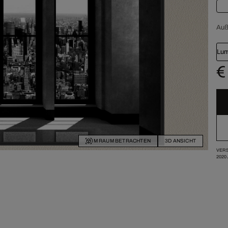
Au
Lum
€
IM RAUM BETRACHTEN
3D ANSICHT
VERS
2020