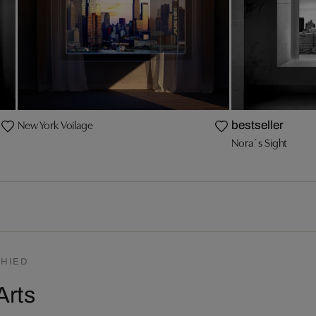
New York Voilage
bestseller
Nora´s Sight
HIED
Arts