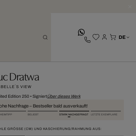
whatsApp
uc Dratwa
ABELLE´S VIEW
ited Edition 250
•
Signiert
Über dieses Werk
ohe Nachfrage – Bestseller bald ausverkauft!
HEIMTIPP
BELIEBT
STARK NACHGEFRAGT
LETZTE EXEMPLARE
HLE GRÖSSE (CM) UND KASCHIERUNG/RAHMUNG AUS: