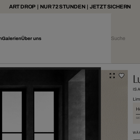
ART DROP | NUR 72 STUNDEN | JETZT SICHERN
n
Galerien
Über uns
L
IS
Lim
H
GE
WÄ