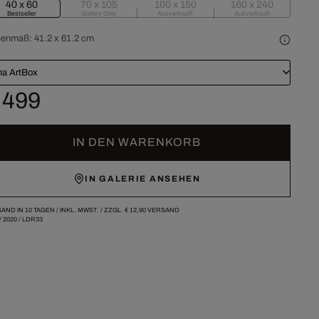
40 x 60
70 x 105
100 x 150
160 x 240
Bestseller
Gallery Only
Ausverkauft
Ausverkauft
ßenmaß:
41.2 x 61.2 cm
a ArtBox
 499
IN DEN WARENKORB
IN GALERIE ANSEHEN
AND IN 10 TAGEN /
INKL. MWST. / ZZGL.
€ 12,90
VERSAND
/
2020
/
LDR33