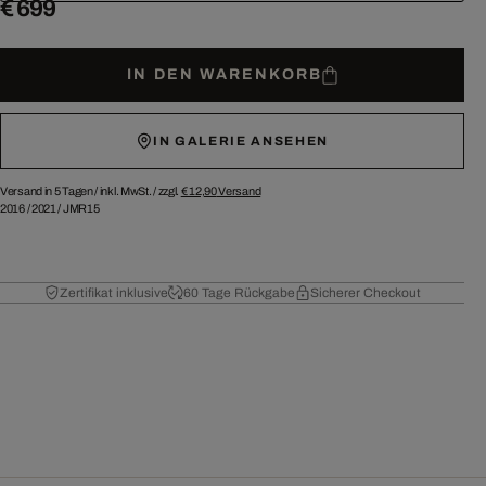
€ 699
IN DEN WARENKORB
IN GALERIE ANSEHEN
Versand in 5 Tagen /
inkl. MwSt. / zzgl.
€ 12,90
Versand
2016
/
2021
/
JMR15
Zertifikat inklusive
60 Tage Rückgabe
Sicherer Checkout