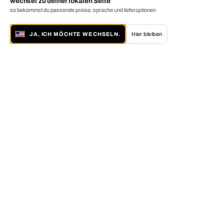
wechsel zu deiner lokalen Seite
so bekommst du passende preise, sprache und lieferoptionen
JA, ICH MÖCHTE WECHSELN.
Hier bleiben