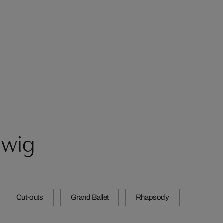
lwig
Cut-outs
Grand Ballet
Rhapsody