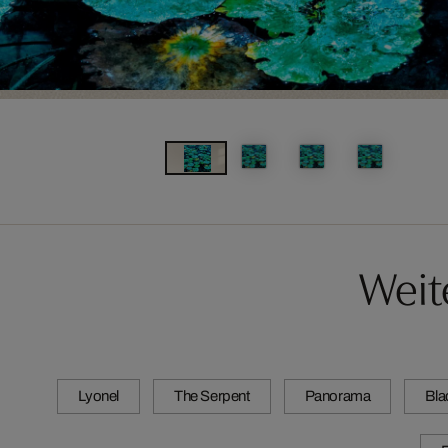
Weit
Lyonel
The Serpent
Panorama
Bla