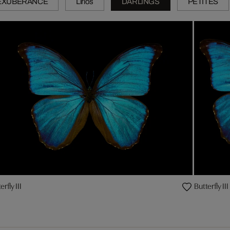
EXUBERANCE
Lirios
DARLINGS
PETITES
erfly III
Butterfly III