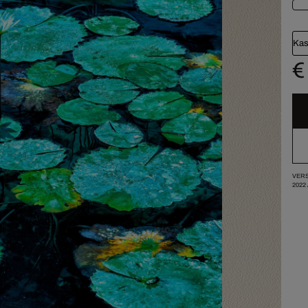
Kas
€
VERS
2022