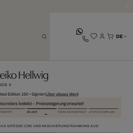
whatsApp
eiko Hellwig
IOS II
ited Edition 150
•
Signiert
Über dieses Werk
esonders beliebt – Preissteigerung erwartet!
HEIMTIPP
BELIEBT
STARK NACHGEFRAGT
LETZTE EXEMPLARE
HLE GRÖSSE (CM) UND KASCHIERUNG/RAHMUNG AUS: