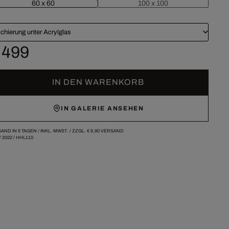
60 x 60
100 x 100
chierung unter Acrylglas
 499
IN DEN WARENKORB
IN GALERIE ANSEHEN
AND IN 5 TAGEN /
INKL. MWST. / ZZGL.
€ 6,90
VERSAND
/
2022
/
HHL110