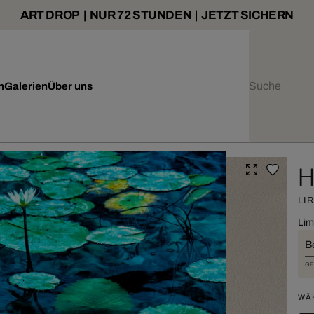
ART DROP | NUR 72 STUNDEN | JETZT SICHERN
n
Galerien
Über uns
H
LIR
Lim
B
GE
WÄ