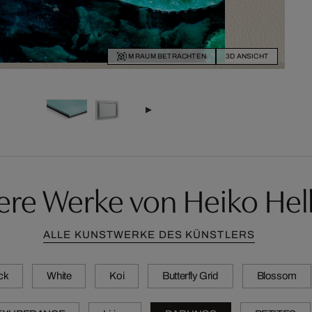
IM RAUM BETRACHTEN
3D ANSICHT
ere Werke von Heiko Hel
ALLE KUNSTWERKE DES KÜNSTLERS
ck
White
Koi
Butterfly Grid
Blossom