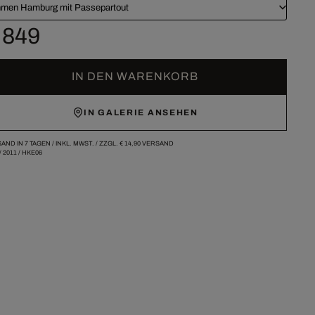
men Hamburg mit Passepartout
 849
IN DEN WARENKORB
IN GALERIE ANSEHEN
AND IN 7 TAGEN /
INKL. MWST. / ZZGL.
€ 14,90
VERSAND
/
2011
/
HKE06