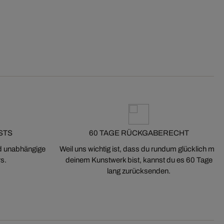
STS
60 TAGE RÜCKGABERECHT
nd unabhängige
Weil uns wichtig ist, dass du rundum glücklich mit
s.
deinem Kunstwerk bist, kannst du es 60 Tage
lang zurücksenden.