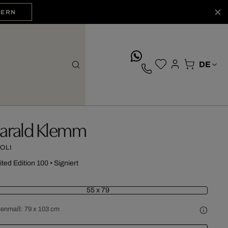
HERN
whatsApp
arald Klemm
VOLI
ited Edition 100
•
Signiert
55 x 79
ßenmaß:
79 x 103 cm