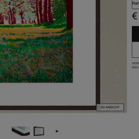
Rah
€
VERS
2010
3D ANSICHT