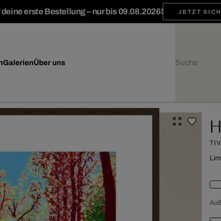
deine erste Bestellung – nur bis 09.08.2026!
JETZT SIC
n
Galerien
Über uns
H
TI
Lim
Au