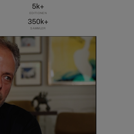
5k+
EDITIONEN
350k+
SAMMLER