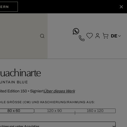
HERN
whatsApp
uachinarte
UNTAIN BLUE
ited Edition 150
•
Signiert
Über dieses Werk
HLE GRÖSSE (CM) UND KASCHIERUNG/RAHMUNG AUS:
80 x 60
120 x 90
160 x 120
chierung unter Acrylglas