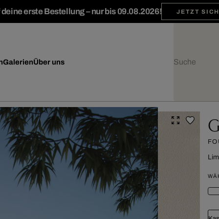
deine erste Bestellung – nur bis 09.08.2026!
JETZT SIC
n
Galerien
Über uns
G
FO
Lim
WÄ
Kas