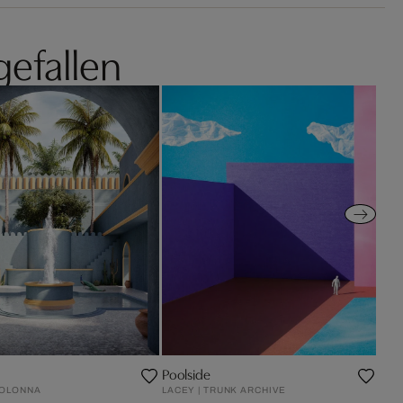
gefallen
Poolside
COLONNA
LACEY | TRUNK ARCHIVE