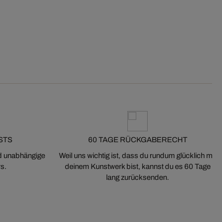
STS
60 TAGE RÜCKGABERECHT
nd unabhängige
Weil uns wichtig ist, dass du rundum glücklich mit
s.
deinem Kunstwerk bist, kannst du es 60 Tage
lang zurücksenden.