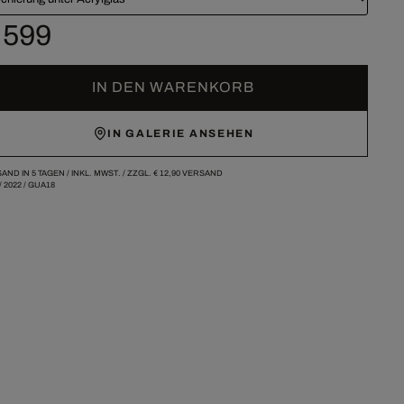
 599
IN DEN WARENKORB
IN GALERIE ANSEHEN
AND IN 5 TAGEN /
INKL. MWST. / ZZGL.
€ 12,90
VERSAND
/
2022
/
GUA18