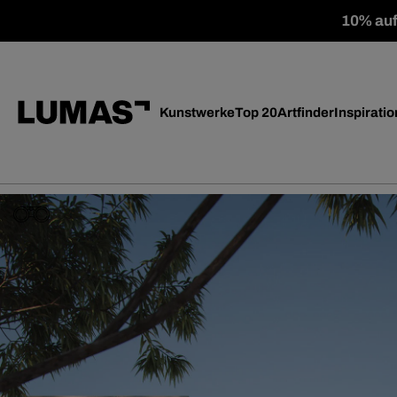
10% auf 
Kunstwerke
Top 20
Artfinder
Inspiratio