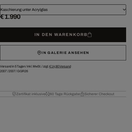
Kaschierung unter Acrylglas
€ 1.990
IN DEN WARENKORB
IN GALERIE ANSEHEN
Versand in 5 Tagen /
inkl. MwSt. / zzgl.
€ 14,90
Versand
2007
/
2007
/
GGR26
Zertifikat inklusive
60 Tage Rückgabe
Sicherer Checkout