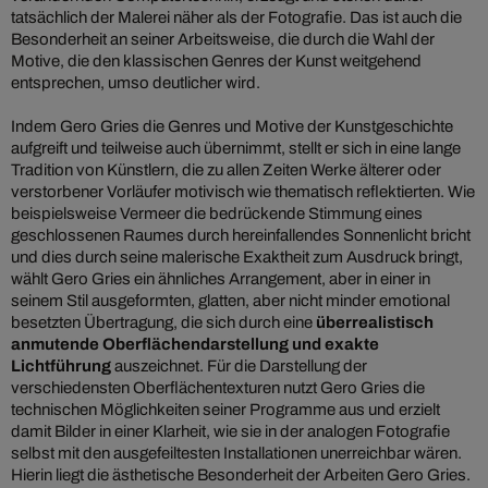
tatsächlich der Malerei näher als der Fotografie. Das ist auch die
Besonderheit an seiner Arbeitsweise, die durch die Wahl der
Motive, die den klassischen Genres der Kunst weitgehend
entsprechen, umso deutlicher wird.
Indem Gero Gries die Genres und Motive der Kunstgeschichte
aufgreift und teilweise auch übernimmt, stellt er sich in eine lange
Tradition von Künstlern, die zu allen Zeiten Werke älterer oder
verstorbener Vorläufer motivisch wie thematisch reflektierten. Wie
beispielsweise Vermeer die bedrückende Stimmung eines
geschlossenen Raumes durch hereinfallendes Sonnenlicht bricht
und dies durch seine malerische Exaktheit zum Ausdruck bringt,
wählt Gero Gries ein ähnliches Arrangement, aber in einer in
seinem Stil ausgeformten, glatten, aber nicht minder emotional
besetzten Übertragung, die sich durch eine
überrealistisch
anmutende Oberflächendarstellung und exakte
Lichtführung
auszeichnet. Für die Darstellung der
verschiedensten Oberflächentexturen nutzt Gero Gries die
technischen Möglichkeiten seiner Programme aus und erzielt
damit Bilder in einer Klarheit, wie sie in der analogen Fotografie
selbst mit den ausgefeiltesten Installationen unerreichbar wären.
Hierin liegt die ästhetische Besonderheit der Arbeiten Gero Gries.