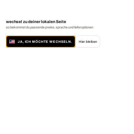
wechsel zu deiner lokalen Seite
so bekommst du passende preise, sprache und lieferoptionen
JA, ICH MÖCHTE WECHSELN.
Hier bleiben