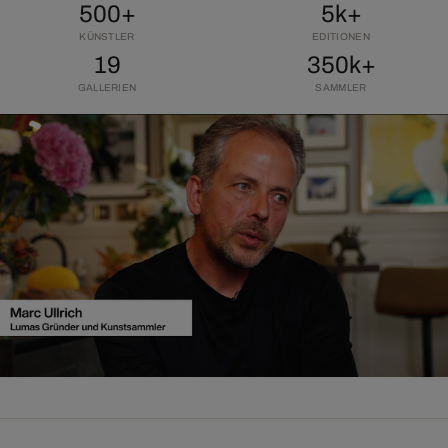
500+
5k+
KÜNSTLER
EDITIONEN
19
350k+
GALLERIEN
SAMMLER