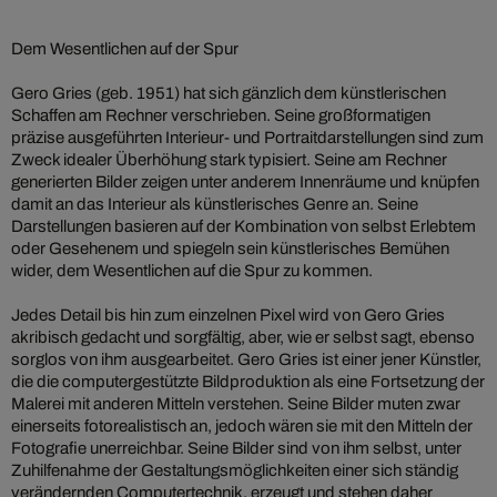
Dem Wesentlichen auf der Spur
Gero Gries (geb. 1951) hat sich gänzlich dem künstlerischen
Schaffen am Rechner verschrieben. Seine großformatigen
präzise ausgeführten Interieur- und Portraitdarstellungen sind zum
Zweck idealer Überhöhung stark typisiert. Seine am Rechner
generierten Bilder zeigen unter anderem Innenräume und knüpfen
damit an das Interieur als künstlerisches Genre an. Seine
Darstellungen basieren auf der Kombination von selbst Erlebtem
oder Gesehenem und spiegeln sein künstlerisches Bemühen
wider, dem Wesentlichen auf die Spur zu kommen.
Jedes Detail bis hin zum einzelnen Pixel wird von Gero Gries
akribisch gedacht und sorgfältig, aber, wie er selbst sagt, ebenso
sorglos von ihm ausgearbeitet. Gero Gries ist einer jener Künstler,
die die computergestützte Bildproduktion als eine Fortsetzung der
Malerei mit anderen Mitteln verstehen. Seine Bilder muten zwar
einerseits fotorealistisch an, jedoch wären sie mit den Mitteln der
Fotografie unerreichbar. Seine Bilder sind von ihm selbst, unter
Zuhilfenahme der Gestaltungsmöglichkeiten einer sich ständig
verändernden Computertechnik, erzeugt und stehen daher