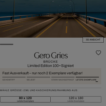
3D ANSICHT
Gero Gries
BRÜCKE
Limited Edition 100
•
Signiert
Fast Ausverkauft – nur noch 2 Exemplare verfügbar!
GEHEIMTIPP
BELIEBT
STARK NACHGEFRAGT
LETZTE EXEMPLARE
WÄHLE GRÖSSE (CM) UND KASCHIERUNG/RAHMUNG AUS:
80 x 120
120 x 180
Letzte Exemplare
Letzte Exemplare