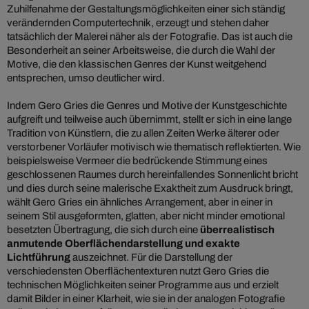
Zuhilfenahme der Gestaltungsmöglichkeiten einer sich ständig
verändernden Computertechnik, erzeugt und stehen daher
tatsächlich der Malerei näher als der Fotografie. Das ist auch die
Besonderheit an seiner Arbeitsweise, die durch die Wahl der
Motive, die den klassischen Genres der Kunst weitgehend
entsprechen, umso deutlicher wird.
Indem Gero Gries die Genres und Motive der Kunstgeschichte
aufgreift und teilweise auch übernimmt, stellt er sich in eine lange
Tradition von Künstlern, die zu allen Zeiten Werke älterer oder
verstorbener Vorläufer motivisch wie thematisch reflektierten. Wie
beispielsweise Vermeer die bedrückende Stimmung eines
geschlossenen Raumes durch hereinfallendes Sonnenlicht bricht
und dies durch seine malerische Exaktheit zum Ausdruck bringt,
wählt Gero Gries ein ähnliches Arrangement, aber in einer in
seinem Stil ausgeformten, glatten, aber nicht minder emotional
besetzten Übertragung, die sich durch eine
überrealistisch
anmutende Oberflächendarstellung und exakte
Lichtführung
auszeichnet. Für die Darstellung der
verschiedensten Oberflächentexturen nutzt Gero Gries die
technischen Möglichkeiten seiner Programme aus und erzielt
damit Bilder in einer Klarheit, wie sie in der analogen Fotografie