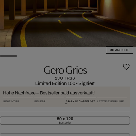
3D ANSICHT
Gero Gries
23UHR36
Limited Edition 100
•
Signiert
Hohe Nachfrage – Bestseller bald ausverkauft!
GEHEIMTIPP
BELIEBT
STARK NACHGEFRAGT
LETZTE EXEMPLARE
80 x 120
Bestseller