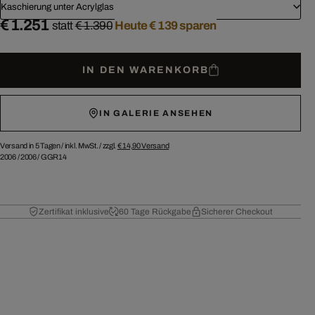
Kaschierung unter Acrylglas
€ 1.251
statt
€ 1.390
Heute € 139 sparen
IN DEN WARENKORB
IN GALERIE ANSEHEN
Versand in 5 Tagen /
inkl. MwSt. / zzgl.
€ 14,90
Versand
2006
/
2006
/
GGR14
Zertifikat inklusive
60 Tage Rückgabe
Sicherer Checkout