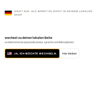
SIEHT AUS, ALS WÄRST DU NICHT IN DEINEM LOKALEN
SHOP
wechsel zu deiner lokalen Seite
so bekommst du passende preise, sprache und lieferoptionen
JA, ICH MÖCHTE WECHSELN.
Hier bleiben