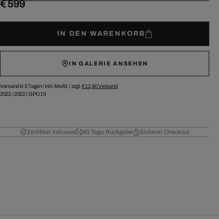
€ 599
IN DEN WARENKORB
IN GALERIE ANSEHEN
Versand in 5 Tagen /
inkl. MwSt. / zzgl.
€ 12,90
Versand
2022
/
2022
/
GPO19
Zertifikat inklusive
60 Tage Rückgabe
Sicherer Checkout