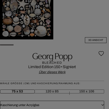
3D ANSICHT
Georg Popp
BLEACHED
Limited Edition 150
•
Signiert
Über dieses Werk
WÄHLE GRÖSSE (CM) UND KASCHIERUNG/RAHMUNG AUS:
75 x 53
120 x 85
150 x 106
Kaschierung unter Acrylglas