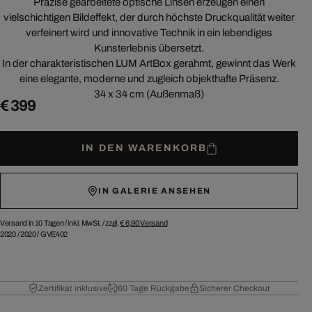
Präzise gearbeitete optische Linsen erzeugen einen
vielschichtigen Bildeffekt, der durch höchste Druckqualität weiter
verfeinert wird und innovative Technik in ein lebendiges
Kunsterlebnis übersetzt.
In der charakteristischen LUM ArtBox gerahmt, gewinnt das Werk
eine elegante, moderne und zugleich objekthafte Präsenz.
34 x 34 cm (Außenmaß)
€ 399
IN DEN WARENKORB
IN GALERIE ANSEHEN
Versand in 10 Tagen /
inkl. MwSt. / zzgl.
€ 6,90
Versand
2020
/
2020
/
GVE402
Zertifikat inklusive
60 Tage Rückgabe
Sicherer Checkout