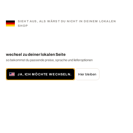
SIEHT AUS, ALS WÄRST DU NICHT IN DEINEM LOKALEN
SHOP
wechsel zu deiner lokalen Seite
so bekommst du passende preise, sprache und lieferoptionen
JA, ICH MÖCHTE WECHSELN.
Hier bleiben