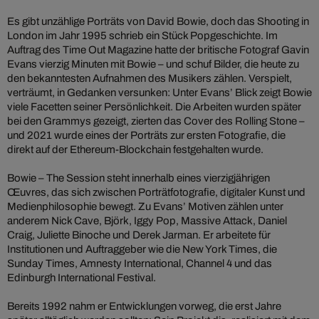
Es gibt unzählige Porträts von David Bowie, doch das Shooting in
London im Jahr 1995 schrieb ein Stück Popgeschichte. Im
Auftrag des Time Out Magazine hatte der britische Fotograf Gavin
Evans vierzig Minuten mit Bowie – und schuf Bilder, die heute zu
den bekanntesten Aufnahmen des Musikers zählen. Verspielt,
verträumt, in Gedanken versunken: Unter Evans’ Blick zeigt Bowie
viele Facetten seiner Persönlichkeit. Die Arbeiten wurden später
bei den Grammys gezeigt, zierten das Cover des Rolling Stone –
und 2021 wurde eines der Porträts zur ersten Fotografie, die
direkt auf der Ethereum-Blockchain festgehalten wurde.
Bowie – The Session steht innerhalb eines vierzigjährigen
Œuvres, das sich zwischen Porträtfotografie, digitaler Kunst und
Medienphilosophie bewegt. Zu Evans’ Motiven zählen unter
anderem Nick Cave, Björk, Iggy Pop, Massive Attack, Daniel
Craig, Juliette Binoche und Derek Jarman. Er arbeitete für
Institutionen und Auftraggeber wie die New York Times, die
Sunday Times, Amnesty International, Channel 4 und das
Edinburgh International Festival.
Bereits 1992 nahm er Entwicklungen vorweg, die erst Jahre