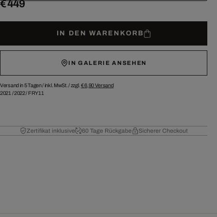
€ 449
IN DEN WARENKORB
IN GALERIE ANSEHEN
Versand in 5 Tagen /
inkl. MwSt. / zzgl.
€ 6,90
Versand
2021
/
2022
/
FRY11
Zertifikat inklusive
60 Tage Rückgabe
Sicherer Checkout