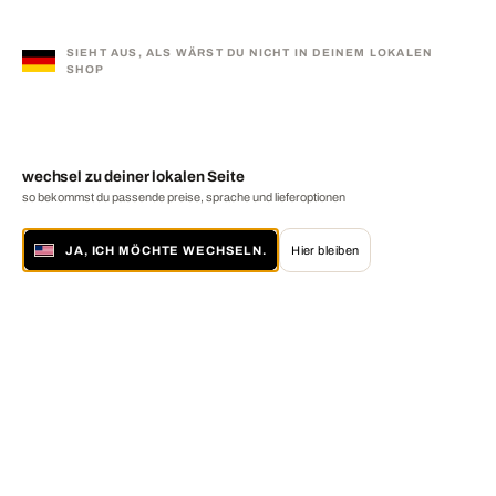
SIEHT AUS, ALS WÄRST DU NICHT IN DEINEM LOKALEN
SHOP
wechsel zu deiner lokalen Seite
so bekommst du passende preise, sprache und lieferoptionen
JA, ICH MÖCHTE WECHSELN.
Hier bleiben