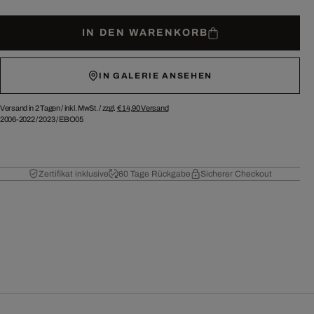
IN DEN WARENKORB
IN GALERIE ANSEHEN
Versand in 2 Tagen /
inkl. MwSt. / zzgl.
€ 14,90
Versand
2006-2022
/
2023
/
EBO05
Zertifikat inklusive
60 Tage Rückgabe
Sicherer Checkout