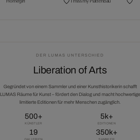
Homegirl
I miss my Plattenbau
Are
DER LUMAS UNTERSCHIED
Liberation of Arts
Gegründet von einem Sammler und einer Kunsthistorikerin schafft
LUMAS Räume für Kunst – fördert den Dialog und macht hochwertig
limitierte Editionen für mehr Menschen zugänglich.
500+
5k+
KÜNSTLER
EDITIONEN
19
350k+
GALLERIEN
SAMMLER