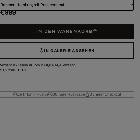
Rahmen Hamburg mit Passepartout
€ 999
IN DEN WARENKORB
IN GALERIE ANSEHEN
Versand in 7 Tagen /
inkl. MwSt. / zzgl.
€ 14,90
Versand
2002
/
2010
/
EER16
Zertifikat inklusive
60 Tage Rückgabe
Sicherer Checkout