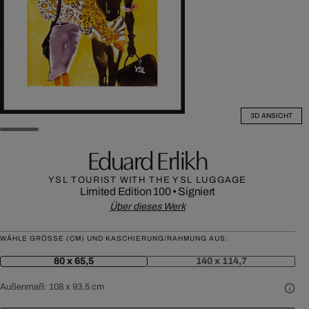
3D ANSICHT
Eduard Erlikh
YSL TOURIST WITH THE YSL LUGGAGE
Limited Edition 100
•
Signiert
Über dieses Werk
WÄHLE GRÖSSE (CM) UND KASCHIERUNG/RAHMUNG AUS:
80 x 65,5
140 x 114,7
Außenmaß:
108 x 93.5 cm