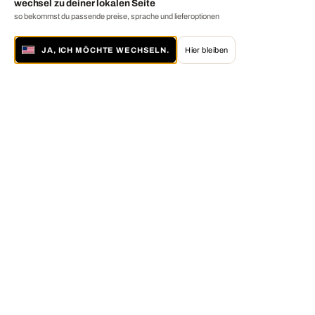
wechsel zu deiner lokalen Seite
so bekommst du passende preise, sprache und lieferoptionen
JA, ICH MÖCHTE WECHSELN.
Hier bleiben