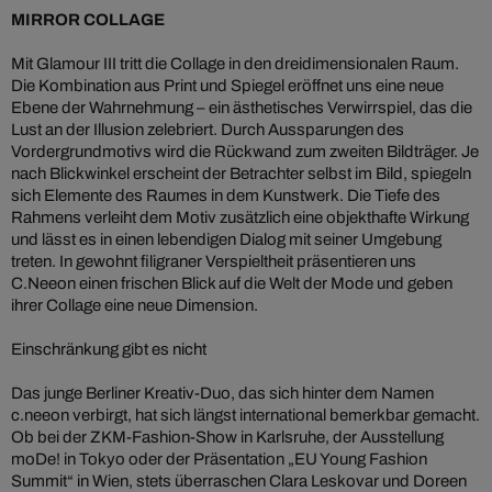
MIRROR COLLAGE
Mit Glamour III tritt die Collage in den dreidimensionalen Raum.
Die Kombination aus Print und Spiegel eröffnet uns eine neue
Ebene der Wahrnehmung – ein ästhetisches Verwirrspiel, das die
Lust an der Illusion zelebriert. Durch Aussparungen des
Vordergrundmotivs wird die Rückwand zum zweiten Bildträger. Je
nach Blickwinkel erscheint der Betrachter selbst im Bild, spiegeln
sich Elemente des Raumes in dem Kunstwerk. Die Tiefe des
Rahmens verleiht dem Motiv zusätzlich eine objekthafte Wirkung
und lässt es in einen lebendigen Dialog mit seiner Umgebung
treten. In gewohnt filigraner Verspieltheit präsentieren uns
C.Neeon einen frischen Blick auf die Welt der Mode und geben
ihrer Collage eine neue Dimension.
Einschränkung gibt es nicht
Das junge Berliner Kreativ-Duo, das sich hinter dem Namen
c.neeon verbirgt, hat sich längst international bemerkbar gemacht.
Ob bei der ZKM-Fashion-Show in Karlsruhe, der Ausstellung
moDe! in Tokyo oder der Präsentation „EU Young Fashion
Summit“ in Wien, stets überraschen Clara Leskovar und Doreen