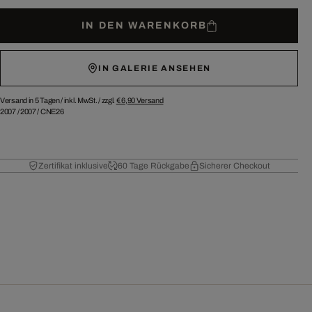
IN DEN WARENKORB
IN GALERIE ANSEHEN
Versand in 5 Tagen /
inkl. MwSt. / zzgl.
€ 6,90
Versand
2007
/
2007
/
CNE26
Zertifikat inklusive
60 Tage Rückgabe
Sicherer Checkout