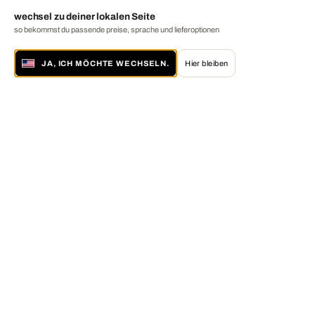
wechsel zu deiner lokalen Seite
so bekommst du passende preise, sprache und lieferoptionen
JA, ICH MÖCHTE WECHSELN.
Hier bleiben