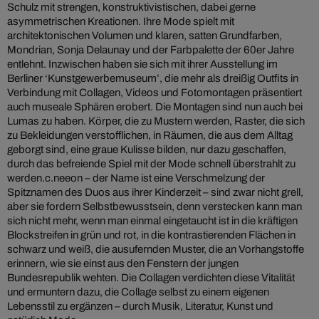
Schulz mit strengen, konstruktivistischen, dabei gerne
asymmetrischen Kreationen. Ihre Mode spielt mit
architektonischen Volumen und klaren, satten Grundfarben,
Mondrian, Sonja Delaunay und der Farbpalette der 60er Jahre
entlehnt. Inzwischen haben sie sich mit ihrer Ausstellung im
Berliner ‘Kunstgewerbemuseum’, die mehr als dreißig Outfits in
Verbindung mit Collagen, Videos und Fotomontagen präsentiert
auch museale Sphären erobert. Die Montagen sind nun auch bei
Lumas zu haben. Körper, die zu Mustern werden, Raster, die sich
zu Bekleidungen verstofflichen, in Räumen, die aus dem Alltag
geborgt sind, eine graue Kulisse bilden, nur dazu geschaffen,
durch das befreiende Spiel mit der Mode schnell überstrahlt zu
werden.c.neeon – der Name ist eine Verschmelzung der
Spitznamen des Duos aus ihrer Kinderzeit – sind zwar nicht grell,
aber sie fordern Selbstbewusstsein, denn verstecken kann man
sich nicht mehr, wenn man einmal eingetaucht ist in die kräftigen
Blockstreifen in grün und rot, in die kontrastierenden Flächen in
schwarz und weiß, die ausufernden Muster, die an Vorhangstoffe
erinnern, wie sie einst aus den Fenstern der jungen
Bundesrepublik wehten. Die Collagen verdichten diese Vitalität
und ermuntern dazu, die Collage selbst zu einem eigenen
Lebensstil zu ergänzen – durch Musik, Literatur, Kunst und