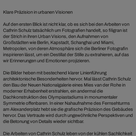
Klare Präzision in urbanen Visionen
Auf den ersten Blick ist nicht klar, ob es sich bei den Arbeiten von
Cathrin Schulz tatsächlich um Fotografien handelt, so filigran ist
der Strich in ihren Urban Visions, den Aufnahmen von
Großstädten wie Berlin, Kapstadt, Schanghai und Miami,
Metropolen, von deren Atmosphäre sich die Berliner Fotografin
inspirieren lässt, um ein Destillat der Stille zu extrahieren, auf das
wir Erinnerungen und Emotionen projizieren.
Die Bilder heben mit bestechend klarer Linienführung
architektonische Besonderheiten hervor. Mal lässt Cathrin Schulz
den Bau der Neuen Nationalgalerie eines Mies van der Rohe in
moderner Erhabenheit erstrahlen, ein andermal die
Dachkonstruktion des Olympiastadiums in monumentaler
Symmetrie offenbaren. In einer Nahaufnahme des Fernsehturms
am Alexanderplatz hebt sie die grafische Präzision des Gebäudes
hervor. Das Vertraute wird durch ungewöhnliche Perspektiven und
die Betonung von Details wieder sichtbar.
Die Arbeiten von Cathrin Schulz leben von der kühlen Sachlichkeit