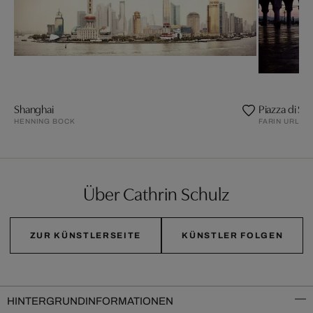
Shanghai
Piazza di Sa
HENNING BOCK
FARIN URLAU
Über Cathrin Schulz
ZUR KÜNSTLERSEITE
KÜNSTLER FOLGEN
HINTERGRUNDINFORMATIONEN