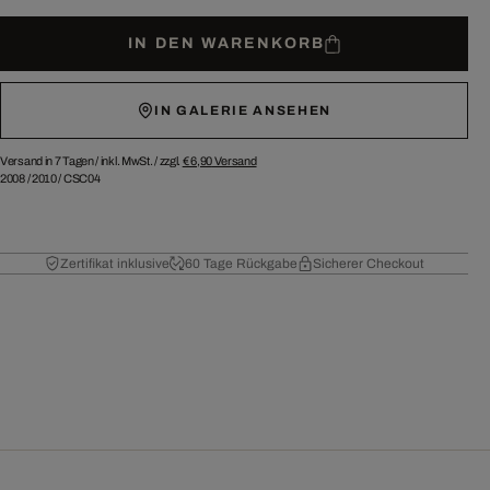
IN DEN WARENKORB
IN GALERIE ANSEHEN
Versand in 7 Tagen /
inkl. MwSt. / zzgl.
€ 6,90
Versand
2008
/
2010
/
CSC04
Zertifikat inklusive
60 Tage Rückgabe
Sicherer Checkout