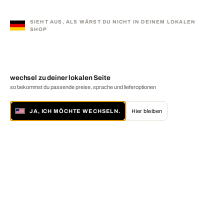
SIEHT AUS, ALS WÄRST DU NICHT IN DEINEM LOKALEN
SHOP
wechsel zu deiner lokalen Seite
so bekommst du passende preise, sprache und lieferoptionen
JA, ICH MÖCHTE WECHSELN.
Hier bleiben