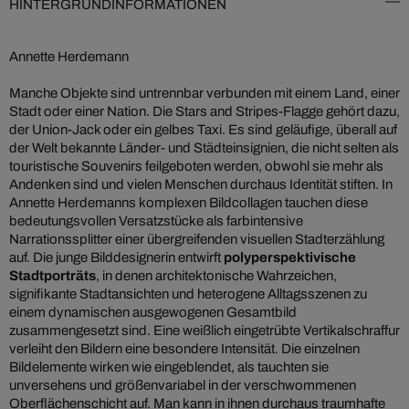
HINTERGRUNDINFORMATIONEN
Annette Herdemann
Manche Objekte sind untrennbar verbunden mit einem Land, einer
Stadt oder einer Nation. Die Stars and Stripes-Flagge gehört dazu,
der Union-Jack oder ein gelbes Taxi. Es sind geläufige, überall auf
der Welt bekannte Länder- und Städteinsignien, die nicht selten als
touristische Souvenirs feilgeboten werden, obwohl sie mehr als
Andenken sind und vielen Menschen durchaus Identität stiften. In
Annette Herdemanns komplexen Bildcollagen tauchen diese
bedeutungsvollen Versatzstücke als farbintensive
Narrationssplitter einer übergreifenden visuellen Stadterzählung
auf. Die junge Bilddesignerin entwirft
polyperspektivische
Stadtporträts
, in denen architektonische Wahrzeichen,
signifikante Stadtansichten und heterogene Alltagsszenen zu
einem dynamischen ausgewogenen Gesamtbild
zusammengesetzt sind. Eine weißlich eingetrübte Vertikalschraffur
verleiht den Bildern eine besondere Intensität. Die einzelnen
Bildelemente wirken wie eingeblendet, als tauchten sie
unversehens und größenvariabel in der verschwommenen
Oberflächenschicht auf. Man kann in ihnen durchaus traumhafte