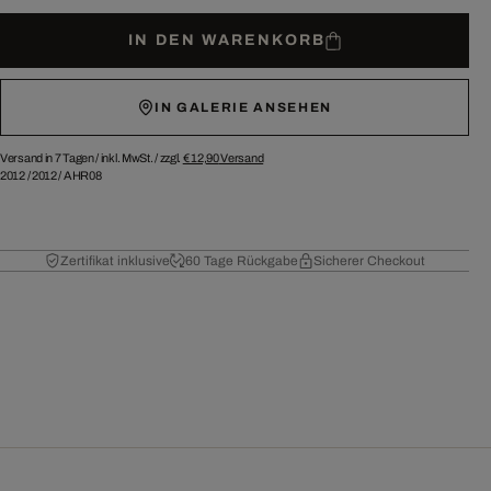
IN DEN WARENKORB
IN GALERIE ANSEHEN
Versand in 7 Tagen /
inkl. MwSt. / zzgl.
€ 12,90
Versand
2012
/
2012
/
AHR08
Zertifikat inklusive
60 Tage Rückgabe
Sicherer Checkout