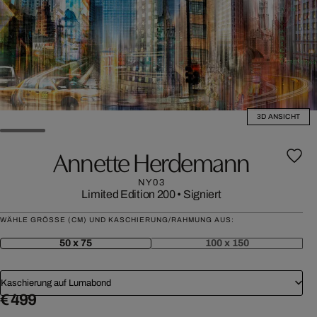
3D ANSICHT
Annette Herdemann
NY03
Limited Edition 200
•
Signiert
WÄHLE GRÖSSE (CM) UND KASCHIERUNG/RAHMUNG AUS:
50 x 75
100 x 150
Kaschierung auf Lumabond
€ 499