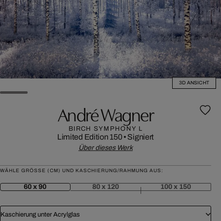
3D ANSICHT
André Wagner
BIRCH SYMPHONY L
Limited Edition 150
•
Signiert
Über dieses Werk
WÄHLE GRÖSSE (CM) UND KASCHIERUNG/RAHMUNG AUS:
60 x 90
80 x 120
100 x 150
Kaschierung unter Acrylglas