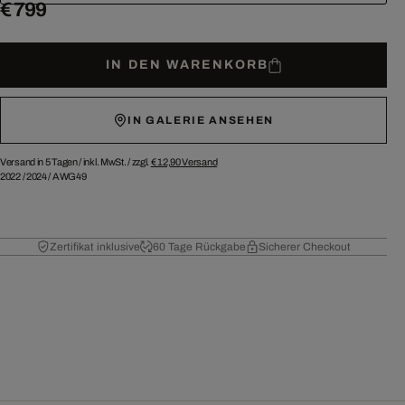
€ 799
IN DEN WARENKORB
IN GALERIE ANSEHEN
Versand in 5 Tagen /
inkl. MwSt. / zzgl.
€ 12,90
Versand
2022
/
2024
/
AWG49
Zertifikat inklusive
60 Tage Rückgabe
Sicherer Checkout