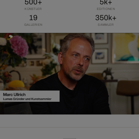
500+
5k+
KÜNSTLER
EDITIONEN
19
350k+
GALLERIEN
SAMMLER