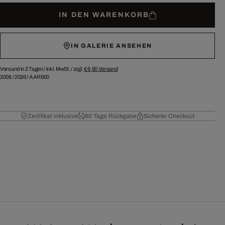
IN DEN WARENKORB
IN GALERIE ANSEHEN
Versand in 2 Tagen /
inkl. MwSt. / zzgl.
€ 6,90
Versand
2008
/
2026
/
AAR900
Zertifikat inklusive
60 Tage Rückgabe
Sicherer Checkout