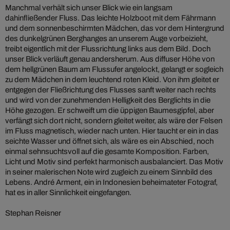
Manchmal verhält sich unser Blick wie ein langsam
dahinfließender Fluss. Das leichte Holzboot mit dem Fährmann
und dem sonnenbeschirmten Mädchen, das vor dem Hintergrund
des dunkelgrünen Berghanges an unserem Auge vorbeizieht,
treibt eigentlich mit der Flussrichtung links aus dem Bild. Doch
unser Blick verläuft genau andersherum. Aus diffuser Höhe von
dem hellgrünen Baum am Flussufer angelockt, gelangt er sogleich
zu dem Mädchen in dem leuchtend roten Kleid. Von ihm gleitet er
entgegen der Fließrichtung des Flusses sanft weiter nach rechts
und wird von der zunehmenden Helligkeit des Berglichts in die
Höhe gezogen. Er schweift um die üppigen Baumesgipfel, aber
verfängt sich dort nicht, sondern gleitet weiter, als wäre der Felsen
im Fluss magnetisch, wieder nach unten. Hier taucht er ein in das
seichte Wasser und öffnet sich, als wäre es ein Abschied, noch
einmal sehnsuchtsvoll auf die gesamte Komposition. Farben,
Licht und Motiv sind perfekt harmonisch ausbalanciert. Das Motiv
in seiner malerischen Note wird zugleich zu einem Sinnbild des
Lebens. André Arment, ein in Indonesien beheimateter Fotograf,
hat es in aller Sinnlichkeit eingefangen.
Stephan Reisner