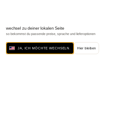
wechsel zu deiner lokalen Seite
so bekommst du passende preise, sprache und lieferoptionen
JA, ICH MÖCHTE WECHSELN.
Hier bleiben