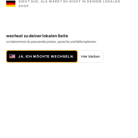
SIEHT AUS, ALS WÄRST DU NICHT IN DEINEM LOKALEN
SHOP
wechsel zu deiner lokalen Seite
so bekommst du passende preise, sprache und lieferoptionen
JA, ICH MÖCHTE WECHSELN.
Hier bleiben