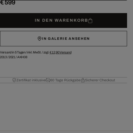
€ 599
IN DEN WARENKORB
IN GALERIE ANSEHEN
Versand in 5 Tagen /
inkl. MwSt. / zzgl.
€ 12,90
Versand
2013
/
2021
/
AKH08
Zertifikat inklusive
60 Tage Rückgabe
Sicherer Checkout