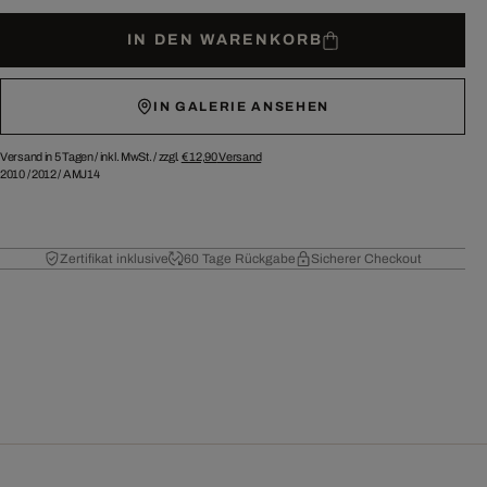
IN DEN WARENKORB
IN GALERIE ANSEHEN
Versand in 5 Tagen /
inkl. MwSt. / zzgl.
€ 12,90
Versand
2010
/
2012
/
AMJ14
Zertifikat inklusive
60 Tage Rückgabe
Sicherer Checkout