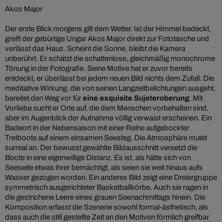
Akos Major
Der erste Blick morgens gilt dem Wetter. Ist der Himmel bedeckt,
greift der gebürtige Ungar Akos Major direkt zur Fototasche und
verlässt das Haus. Scheint die Sonne, bleibt die Kamera
unberührt. Er schätzt die schattenlose, gleichmäßig monochrome
Tönung in der Fotografie. Seine Motive hat er zuvor bereits
entdeckt, er überlässt bei jedem neuen Bild nichts dem Zufall. Die
meditative Wirkung, die von seinen Langzeitbelichtungen ausgeht,
bereitet den Weg vor für
eine exquisite Sujeteroberung
. Mit
Vorliebe sucht er Orte auf, die dem Menschen vorbehalten sind,
aber im Augenblick der Aufnahme völlig verwaist erscheinen. Ein
Badeort in der Nebensaison mit einer Reihe aufgebockter
Tretboote auf einem einsamen Seesteg. Die Atmosphäre mutet
surreal an. Der bewusst gewählte Bildausschnitt versetzt die
Boote in eine eigenwillige Distanz. Es ist, als hätte sich von
Seeseite etwas ihrer bemächtigt, als seien sie weit hinaus aufs
Wasser gezogen worden. Ein anderes Bild zeigt eine Dreiergruppe
symmetrisch ausgerichteter Basketballkörbe. Auch sie ragen in
die gestrichene Leere eines grauen Seenachmittags hinein. Die
Komposition erfasst die Szenerie sowohl formal-ästhetisch, als
dass auch die still gestellte Zeit an den Motiven förmlich greifbar