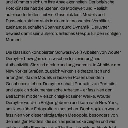
und kümmern sich um ihre Angelegenheiten. Der belgische
Fotokünstler hält die Szenen, da Modewelt und Realität
aufeinandertreffen, mit viel Geschick fest. Models und
Passanten stehen stets in einem interessanten Verhältnis
zueinander, schaffen Spannung und Dynamik. Deruytter
beweist damit sein außerordentliches Gespür für den richtigen
Moment.
Die klassisch konzipierten Schwarz-Weiß Arbeiten von Wouter
Deruytter bewegen sich zwischen Inszenierung und
Authentizität. Sie sind direkte und ungeschminkte Abbilder der
New Yorker Straßen, zugleich wirken sie theatralisch und
arrangiert, da die Models in lasziven Posen über dem
Geschehen stehen. Deruytter schafft Portraits von Portraits
und zugleich dokumentarische Arbeiten – er fasziniert den
Betrachter mit der Vielschichtigkeit seiner Werke. Wouter
Deruytter wurde in Belgien geboren und kam nach New York,
um Kurse über Fotografie zu besuchen. Doch sogleich war er
fasziniert von dieser einzigartigen Metropole, besonders von
den riesigen Models, die sich an jeder Ecke zeigten und wie
schöne, stille Bewohner der Stadt auf ihn wirkten. Heute lebt