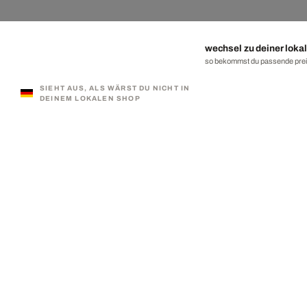
wechsel zu deiner lokal
so bekommst du passende preis
SIEHT AUS, ALS WÄRST DU NICHT IN
DEINEM LOKALEN SHOP
330.000 ZUFRIEDENE KUNDEN