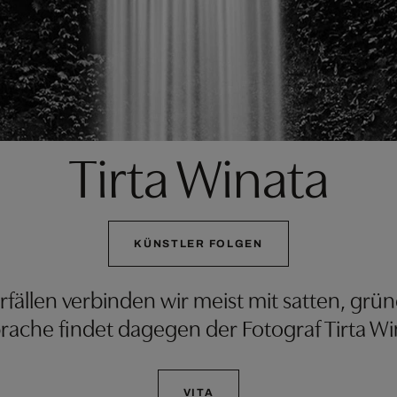
Tirta Winata
KÜNSTLER FOLGEN
fällen verbinden wir meist mit satten, grü
prache findet dagegen der Fotograf Tirta Win
VITA