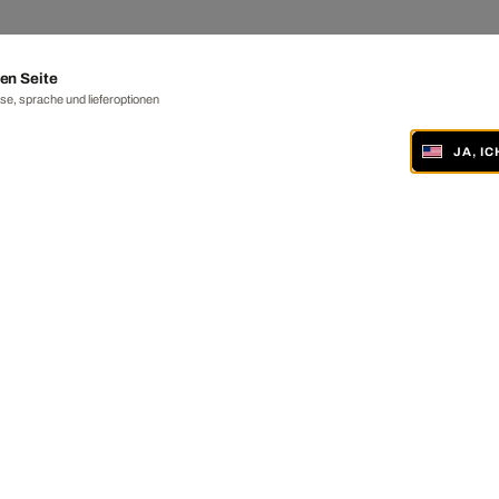
en Seite
e, sprache und lieferoptionen
JA, I
ONLINE UND IN 19 GALERIEN WELTWEIT