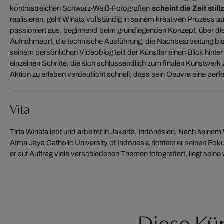
kontrastreichen Schwarz-Weiß-Fotografien
scheint die Zeit stil
realisieren, geht Winata vollständig in seinem kreativen Prozess auf
passioniert aus, beginnend beim grundlegenden Konzept, über di
Aufnahmeort, die technische Ausführung, die Nachbearbeitung bis 
seinem persönlichen Videoblog teilt der Künstler einen Blick hinter
einzelnen Schritte, die sich schlussendlich zum finalen Kunstwer
Aktion zu erleben verdeutlicht schnell, dass sein Oeuvre eine pe
Vita
Tirta Winata lebt und arbeitet in Jakarta, Indonesien. Nach seine
Landschaftsfotografie. Winata ist Mitglieed der Internatina
Atma Jaya Catholic University of Indonesia richtete er seinen Fok
Photographers. 2016 erhielt er für sein Werk einen Epson Inte
er auf Auftrag viele verschiedenen Themen fotografiert, liegt seine
Diese Kün