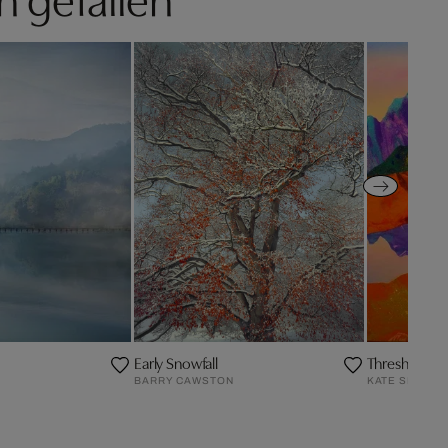
Early Snowfall
Threshold
BARRY CAWSTON
KATE SHAW