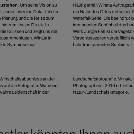
lzustehen
. Um seine Vision zu
Häufig erhält Winata Auftragsar
. Jedes einzelne Detail führt er
die Natur des Ortes mit seiner 
e Planung und die Reise zum
Waterfall-Serie. Die beeindruc
hin zum finalen Druck. In
immanenten Schönheit des hera
 die Kulissen und zeigt uns die
Werk Jungle Fall ist die Vegetat
k zusammenfügen. Winata in
Verschlusszeiten verstofflicht
rfekte Symbiose aus
halb-transparenten Schleiers – 
m Wirtschaftsabschluss an der
l Association of Panoramic
us auf die Fotografie. Während
rnational Pano Awards in der
 wahre Leidenschaft in der
Natur-/Landschafskategorie.
stler könnten Ihnen auc