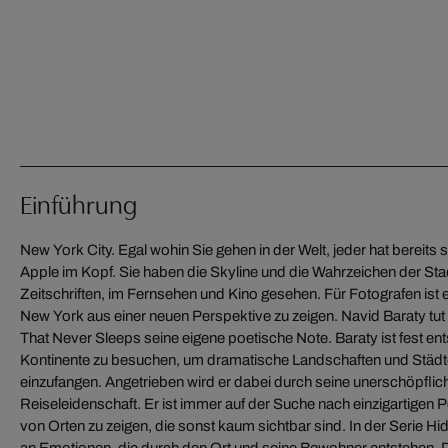
Einführung
New York City. Egal wohin Sie gehen in der Welt, jeder hat bereits 
Fassaden der Wolkenkratzer tragen zum Gefühl des Ortes bei. Wir
Apple im Kopf. Sie haben die Skyline und die Wahrzeichen der Stad
uns vertraut sind, aber auf eine nicht alltägliche Weise dargestellt werde
Zeitschriften, im Fernsehen und Kino gesehen. Für Fotografen ist
mehr als nur das Finden der perfekten Komposition, er ist bes
New York aus einer neuen Perspektive zu zeigen. Navid Baraty tut
vergehender Moment, der für immer in der Zeit eingefroren ist,
That Never Sleeps seine eigene poetische Note. Baraty ist fest ent
Erinnerung." "Hidden City 1" veranschaulicht diese Absicht 
Kontinente zu besuchen, um dramatische Landschaften und Städ
Zusammensetzung und der Fluchtpunkt erzeugen das flüchtige Gefühl, sich
einzufangen. Angetrieben wird er dabei durch seine unerschöpflic
Stahlträgern und gläsernen Fenstern zu befinden. Nach und nach or
Reiseleidenschaft. Er ist immer auf der Suche nach einzigartigen
verstehen diese Umgebung - ein Erlebnis, das dem Eintret
von Orten zu zeigen, die sonst kaum sichtbar sind. In der Serie Hidd
an Emotionen, die durch den Ort und seine Bewohner entstehen. 