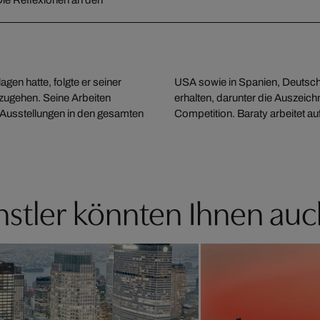
en hatte, folgte er seiner
 zahlreiche Auszeichnungen
hzugehen. Seine Arbeiten
on International Creative
d Ausstellungen in den gesamten
Competition. Baraty arbeitet au
stler könnten Ihnen auc