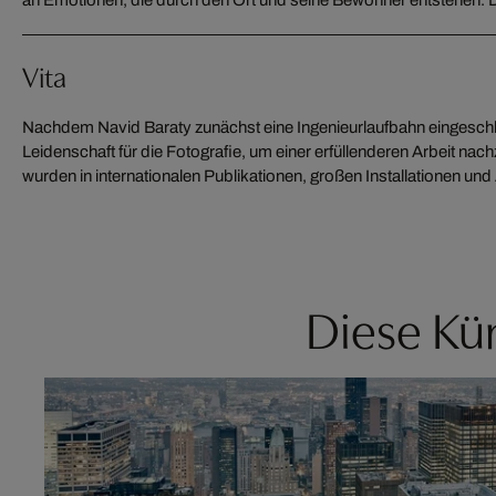
Vita
Nachdem Navid Baraty zunächst eine Ingenieurlaufbahn eingeschlag
USA sowie in Spanien, Deutschland und Kolumbien gezeigt. Er hat
Leidenschaft für die Fotografie, um einer erfüllenderen Arbeit nac
erhalten, darunter die Auszeichnung als einer der Gewinner der Lond
wurden in internationalen Publikationen, großen Installationen un
Diese Kün