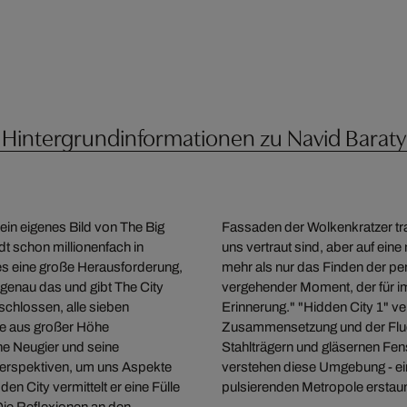
Hintergrundinformationen zu Navid Baraty
sein eigenes Bild von The Big
 sehen Objekte und Orte, die
t schon millionenfach in
n. Für Baraty ist Fotografie
 es eine große Herausforderung,
trebt etwas einzufangen: "ein
 genau das und gibt The City
 ein dauerhaftes Echo einer
schlossen, alle sieben
perfekt. Die strenge
te aus großer Höhe
 in einem Tunnel mit
he Neugier und seine
ientieren wir uns und
 Perspektiven, um uns Aspekte
en in das Getümmel dieser
en City vermittelt er eine Fülle
pulsierenden Metropole erstaunli
Die Reflexionen an den