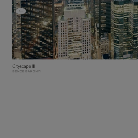
Cityscape III
BENCE BAKONYI