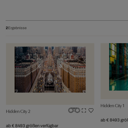
2
Ergebnisse
Hidden City 1
Hidden City 2
ab € 849
3 grö
ab € 849
3 größen verfügbar