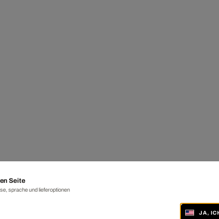
en Seite
e, sprache und lieferoptionen
JA, I