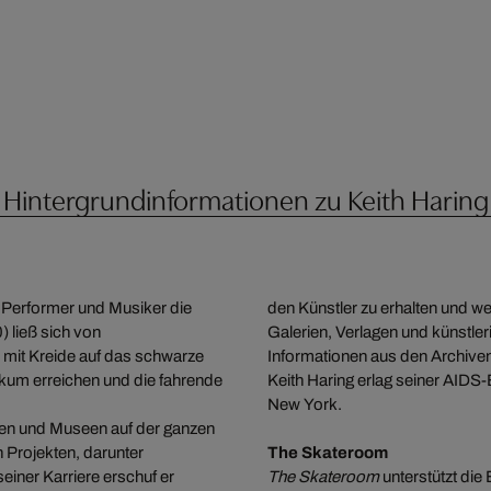
Hintergrundinformationen zu Keith Haring
, Performer und Musiker die
den Künstler zu erhalten und 
 ließ sich von
Galerien, Verlagen und künst
 mit Kreide auf das schwarze
Informationen aus den Archiven
kum erreichen und die fahrende
Keith Haring erlag seiner AIDS-
New York.
ien und Museen auf der ganzen
n Projekten, darunter
The Skateroom
einer Karriere erschuf er
The Skateroom
unterstützt die