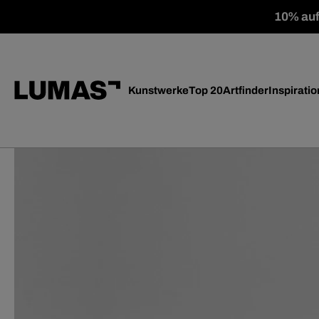
10% auf 
Kunstwerke
Top 20
Artfinder
Inspiratio