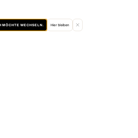
CH MÖCHTE WECHSELN.
Hier bleiben
60 TAGE RÜCKGABERECHT