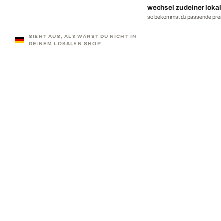
wechsel zu deiner lokal
so bekommst du passende preis
SIEHT AUS, ALS WÄRST DU NICHT IN
DEINEM LOKALEN SHOP
330.000 ZUFRIEDENE KUNDEN