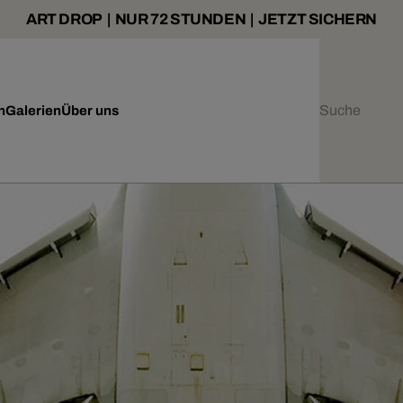
ART DROP | NUR 72 STUNDEN | JETZT SICHERN
n
Galerien
Über uns