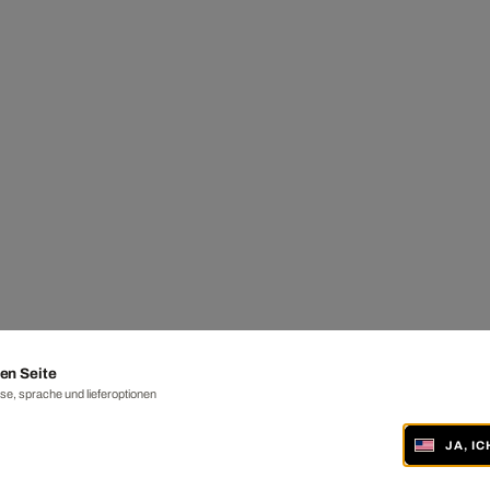
en Seite
e, sprache und lieferoptionen
JA, I