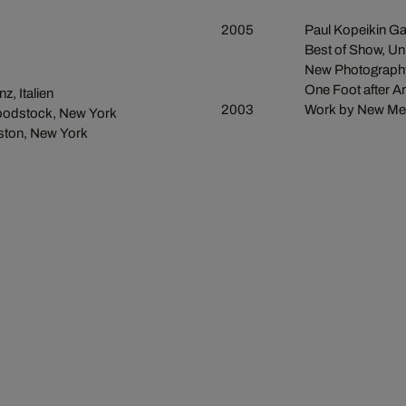
2005
Paul Kopeikin Ga
Best of Show, Uni
New Photography
One Foot after A
z, Italien
2003
Work by New Mea
 Woodstock, New York
gston, New York