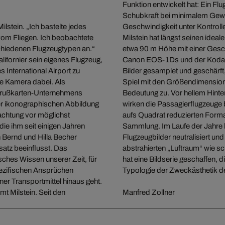
Funktion entwickelt hat: Ein F
Schubkraft bei minimalem Gewic
ilstein. „Ich bastelte jedes
stilgeprägt als funktional.“
vom Fliegen. Ich beobachtete
n gefunden, an dem er die in
chiedenen Flugzeugtypen an.“
uschenden Flieger mit seiner
lifornier sein eigenes Flugzeug,
r Nachbearbeitung werden die
International Airport zu
mat 70x70 cm printet. Dem
ne Kamera dabei. Als
beiten eine besondere
 Grußkarten-Unternehmens
er Wiedergabe des Designs,
der ikonographischen Abbildung
ihre symmetrische Anordnung im
achtung vor möglichst
e einer entomologischen
ie ihm seit einigen Jahren
die Hintergründe seiner
n Bernd und Hilla Becher
ken diese Flugzeuge nun im
nsatz beeinflusst. Das
eursbaukunst. Milstein
isches Wissen unserer Zeit, für
egen visualisiert, sondern zur
spezifischen Ansprüchen
Typologie der Zweckästhetik d
er Transportmittel hinaus geht.
mt Milstein. Seit den
Manfred Zollner