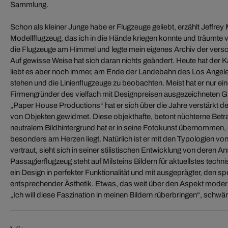
Sammlung.
Schon als kleiner Junge habe er Flugzeuge geliebt, erzählt Jeffrey M
Geschwindigkeit unter Kontrolle haben. Hier ist das Design weniger 
Modellflugzeug, das ich in die Hände kriegen konnte und träumte 
Milstein hat längst seinen idealen Aufnahme-Standort am Flughafe
die Flugzeuge am Himmel und legte mein eigenes Archiv der vers
etwa 90 m Höhe mit einer Geschwindigkeit von 240 km/h vorbei¬ra
Auf gewisse Weise hat sich daran nichts geändert. Heute hat der Ka
Canon EOS-1Ds und der Kodak DCS Pro SLR/n ablichtet. In de
liebt es aber noch immer, am Ende der Landebahn des Los Angeles 
Bilder gesamplet und geschärft, bevor er sie vorzugsweise im For
stehen und die Linienflugzeuge zu beobachten. Meist hat er nur ei
Spiel mit den Größendimensionen kommt bei der Rezeption seiner Ar
Firmengründer des vielfach mit Designpreisen ausgezeichneten
Bedeutung zu. Vor hellem Hintergrund und in perfekter detailgenau
„Paper House Productions“ hat er sich über die Jahre verstärkt 
wirken die Passagierflugzeuge bei Milstein wie Miniaturmodelle, 
von Objekten gewidmet. Diese objekthafte, betont nüchterne Betr
aufs Quadrat reduzierten Format ähnelt dem aufgepinnter Schmetterling
neutralem Bildhintergrund hat er in seine Fotokunst übernommen, d
Sammlung. Im Laufe der Jahre hat der Fotograf zunehmend 
besonders am Herzen liegt. Natürlich ist er mit den Typologien vo
Flugzeugbilder neutralisiert und aufgehellt. Im Ausstellungskontext wir
vertraut, sieht sich in seiner stilistischen Entwicklung von deren A
abstrahierten „Luftraum“ wie schwerelose Meisterwerke moderner Ingeni
Passagierflugzeug steht auf Milsteins Bildern für aktuellstes techn
hat eine Bildserie geschaffen, die nicht nur seinen Traum vom Fli
ein Design in perfekter Funktionalität und mit ausgeprägter, den 
entsprechender Ästhetik. Etwas, das weit über den Aspekt modern
„Ich will diese Faszination in meinen Bildern rüberbringen“, schwär