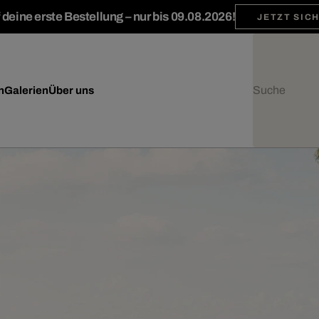
deine erste Bestellung – nur bis 09.08.2026!
JETZT SIC
n
Galerien
Über uns