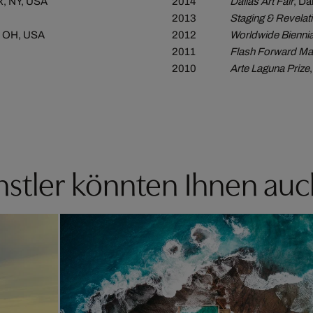
k, NY, USA
2014
Dallas Art Fair
, Da
2013
Staging & Revelat
, OH, USA
2012
Worldwide Bienn
2011
Flash Forward Ma
2010
Arte Laguna Prize
stler könnten Ihnen auc