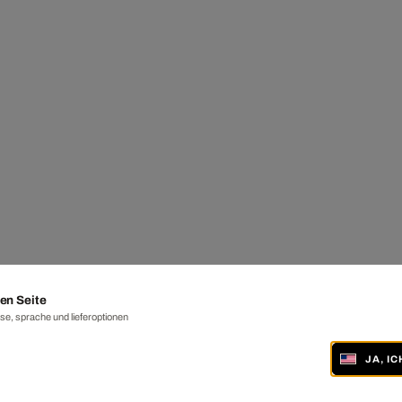
en Seite
e, sprache und lieferoptionen
JA, I