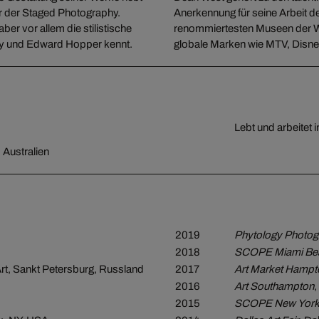
er der Staged Photography.
Anerkennung für seine Arbeit de
ber vor allem die stilistische
renommiertesten Museen der Wel
ey und Edward Hopper kennt.
globale Marken wie MTV, Disn
Lebt und arbeitet 
 Australien
2019
Phytology Photog
2018
SCOPE Miami Be
rt, Sankt Petersburg, Russland
2017
Art Market Hampt
2016
Art Southampton
2015
SCOPE New Yor