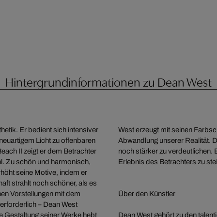
Hintergrundinformationen zu Dean West
etik. Er bedient sich intensiver
West erzeugt mit seinen Farbsc
neuartigem Licht zu offenbaren
Abwandlung unserer Realität. D
each II zeigt er dem Betrachter
noch stärker zu verdeutlichen. 
hl. Zu schön und harmonisch,
Erlebnis des Betrachters zu stei
rhöht seine Motive, indem er
aft strahlt noch schöner, als es
enen Vorstellungen mit dem
Über den Künstler
 erforderlich – Dean West
he Gestaltung seiner Werke hebt
Dean West gehört zu den talent