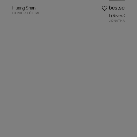
Huang Shan
bestseller
OLIVIER FÖLLMI
Li River, Guilin 
JONATHAN CHR