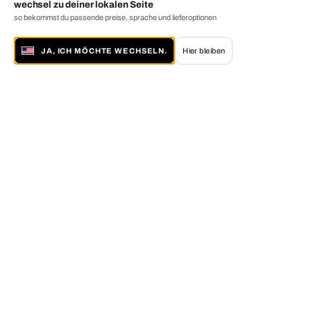
wechsel zu deiner lokalen Seite
so bekommst du passende preise, sprache und lieferoptionen
JA, ICH MÖCHTE WECHSELN.
Hier bleiben