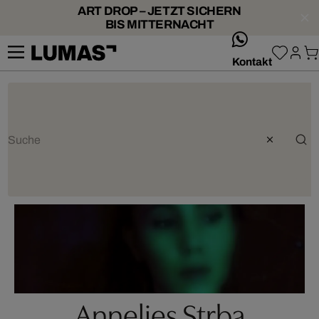
ART DROP – JETZT SICHERN
BIS MITTERNACHT
whatsApp
Kontakt
Annelies Strba