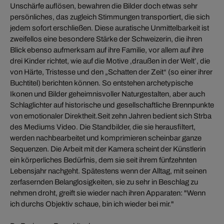
Unschärfe auflösen, bewahren die Bilder doch etwas sehr
persönliches, das zugleich Stimmungen transportiert, die sich
jedem sofort erschließen. Diese auratische Unmittelbarkeit ist
zweifellos eine besondere Stärke der Schweizerin, die ihren
Blick ebenso aufmerksam auf ihre Familie, vor allem auf ihre
drei Kinder richtet, wie auf die Motive ‚draußen in der Welt’, die
von Härte, Tristesse und den „Schatten der Zeit“ (so einer ihrer
Buchtitel) berichten können. So entstehen archetypische
Ikonen und Bilder geheimnisvoller Naturgestalten, aber auch
Schlaglichter auf historische und gesellschaftliche Brennpunkte
von emotionaler Direktheit.Seit zehn Jahren bedient sich Strba
des Mediums Video. Die Standbilder, die sie herausfiltert,
werden nachbearbeitet und komprimieren scheinbar ganze
Sequenzen. Die Arbeit mit der Kamera scheint der Künstlerin
ein körperliches Bedürfnis, dem sie seit ihrem fünfzehnten
Lebensjahr nachgeht. Spätestens wenn der Alltag, mit seinen
zerfasernden Belanglosigkeiten, sie zu sehr in Beschlag zu
nehmen droht, greift sie wieder nach ihren Apparaten: "Wenn
ich durchs Objektiv schaue, bin ich wieder bei mir."