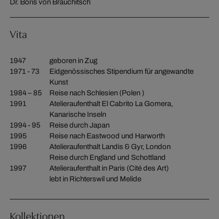
Dr. Boris von Brauchitsch
Vita
1947
geboren in Zug
1971 - 73
Eidgenössisches Stipendium für angewandte
Kunst
1984 – 85
Reise nach Schlesien (Polen )
1991
Atelieraufenthalt El Cabrito La Gomera,
Kanarische Inseln
1994 - 95
Reise durch Japan
1995
Reise nach Eastwood und Harworth
1996
Atelieraufenthalt Landis & Gyr, London
Reise durch England und Schottland
1997
Atelieraufenthalt in Paris (Cité des Art)
lebt in Richterswil und Melide
Kollektionen