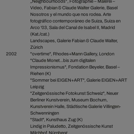
„Neighbourhoods“, Fotographie – Malerei –
Video, Fabian & Claude Walter Galerie, Basel
Nosotros y el mundo que nos rodea. Arte
fotográfico contemporáneo de Suiza, Suiza en
Arco '03, Sala del Canal de Isabel II, Madrid
(Kat./cat.)
Landscapes, Galerie Fabian & Claude Walter,
Zürich
2002
"overtime", Rhodes+Mann Gallery, London
"Claude Monet...bis zum digitalen
Impressionismus", Fondation Beyeler, Basel –
Riehen (K)
"Sommer bei EIGEN+ART", Galerie EIGEN+ART
Leipzig
"Zeitgenössische Fotokunst Schweiz", Neuer
Berliner Kunstverein, Museum Bochum,
Kunstverein Halle, Städtische Galerie Villingen-
Schwenningen
"Stadt", Kunsthaus Zug (K)
Lindig in Paludetto, Zeitgenössische Kunst
Milchhof, Nürnberg