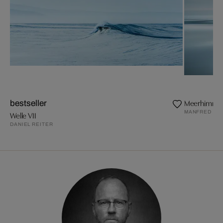
Meerhimmel
bestseller
MANFRED KO
Welle VII
DANIEL REITER