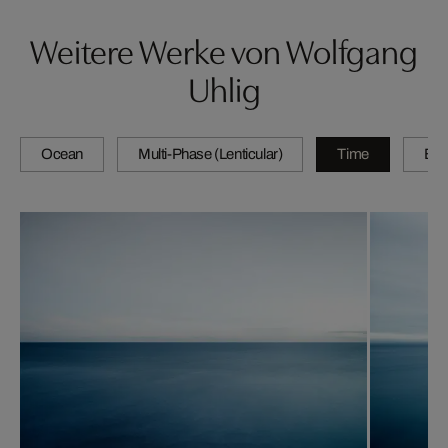
Weitere Werke von Wolfgang
Uhlig
Ocean
Multi-Phase (Lenticular)
Time
By 