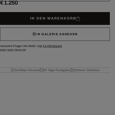
€ 1.250
IN DEN WARENKORB
IN GALERIE ANSEHEN
Versand in 5 Tagen /
inkl. MwSt. / zzgl.
€ 14,90
Versand
2022
/
2023
/
WUH103
Zertifikat inklusive
60 Tage Rückgabe
Sicherer Checkout