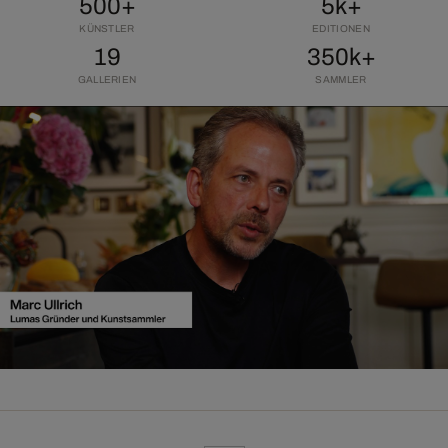
500+
5k+
KÜNSTLER
EDITIONEN
19
350k+
GALLERIEN
SAMMLER