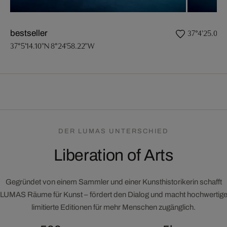
37°4'25.00"
bestseller
37°5'14.10"N 8°24'58.22"W
DER LUMAS UNTERSCHIED
Liberation of Arts
Gegründet von einem Sammler und einer Kunsthistorikerin schafft
LUMAS Räume für Kunst – fördert den Dialog und macht hochwertig
limitierte Editionen für mehr Menschen zugänglich.