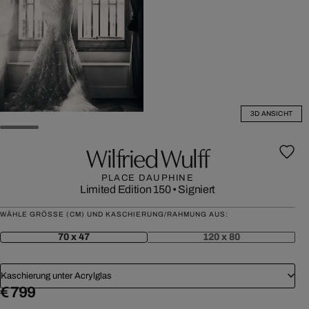
3D ANSICHT
Wilfried Wulff
PLACE DAUPHINE
Limited Edition 150
•
Signiert
WÄHLE GRÖSSE (CM) UND KASCHIERUNG/RAHMUNG AUS:
70 x 47
120 x 80
Kaschierung unter Acrylglas
€ 799