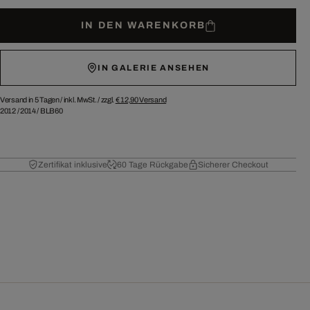
IN DEN WARENKORB
IN GALERIE ANSEHEN
Versand in 5 Tagen /
inkl. MwSt. / zzgl.
€ 12,90
Versand
2012
/
2014
/
BLB60
Zertifikat inklusive
60 Tage Rückgabe
Sicherer Checkout