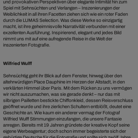
und provokativen Perspektiven über elegante Intimität hin zum
Spiel mit Sehnsüchten und Verlangen – Inszenierungen der
Weiblichkeit in all ihren Facetten ziehen sich wie ein roter Faden
durch die LUMAS Selection. Was diese Werke so einzigartig
macht, ist ihre geheimnisvolle Narrativität verbunden mit einer
exzellenten Ausführung. Inspirierend, elegant und jedes Bild
nimmt uns mit auf eine aufregende Reise in die Welt der
inszenierten Fotografie.
Wilfried Wulff
Sehnsüchtig geht ihr Blick auf dem Fenster, hinweg über den
altehrwürdigen Place Dauphine im Herzen der Altstadt, in den
verklärten Himmel über Paris. Mit dem Rücken zu uns vermögen
wir nicht auszumachen, was sie gerade denkt – nur das mit
silbrigen Pailletten bestickte Chiffonkleid, dessen Reisverschluss
geöffnet wurde und ihre zierlichen Schultern entblößt, deutet eine
Geschichte an. Wie kaum ein anderer vermag der Fotograf
Wilfried Wulff Stimmungen einzufangen, die unsere Fantasie
anregen. Bereits mit 19 Jahren gründete der kreative Kopf seine
eigene Werbeagentur; doch schon immer begeisterte sich der
gebürtige Deutsche für die Fotografie und sollte sich zwölf Jahre