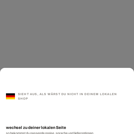
SIEHT AUS, ALS WÄRST DU NICHT IN DEINEM LOKALEN
SHOP
wechsel zu deiner lokalen Seite
so bekommst du passende preise, sprache und lieferoptionen