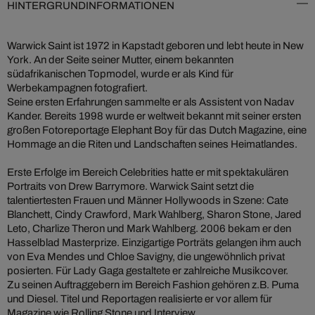
HINTERGRUNDINFORMATIONEN
Warwick Saint ist 1972 in Kapstadt geboren und lebt heute in New
York. An der Seite seiner Mutter, einem bekannten
südafrikanischen Topmodel, wurde er als Kind für
Werbekampagnen fotografiert.
Seine ersten Erfahrungen sammelte er als Assistent von Nadav
Kander. Bereits 1998 wurde er weltweit bekannt mit seiner ersten
großen Fotoreportage Elephant Boy für das Dutch Magazine, eine
Hommage an die Riten und Landschaften seines Heimatlandes.
Erste Erfolge im Bereich Celebrities hatte er mit spektakulären
Portraits von Drew Barrymore. Warwick Saint setzt die
talentiertesten Frauen und Männer Hollywoods in Szene: Cate
Blanchett, Cindy Crawford, Mark Wahlberg, Sharon Stone, Jared
Leto, Charlize Theron und Mark Wahlberg. 2006 bekam er den
Hasselblad Masterprize. Einzigartige Porträts gelangen ihm auch
von Eva Mendes und Chloe Savigny, die ungewöhnlich privat
posierten. Für Lady Gaga gestaltete er zahlreiche Musikcover.
Zu seinen Auftraggebern im Bereich Fashion gehören z.B. Puma
und Diesel. Titel und Reportagen realisierte er vor allem für
Magazine wie Rolling Stone und Interview.