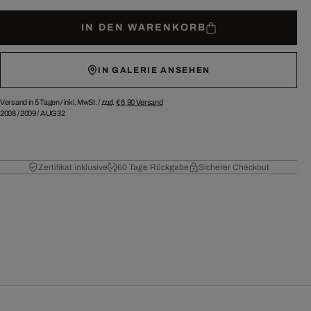
IN DEN WARENKORB
IN GALERIE ANSEHEN
Versand in 5 Tagen /
inkl. MwSt. / zzgl.
€ 6,90
Versand
2008
/
2009
/
AUG32
Zertifikat inklusive
60 Tage Rückgabe
Sicherer Checkout