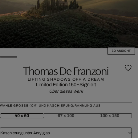
3D ANSICHT
Thomas De Franzoni
LIFTING SHADOWS OFF A DREAM
Limited Edition 150
•
Signiert
Über dieses Werk
WÄHLE GRÖSSE (CM) UND KASCHIERUNG/RAHMUNG AUS:
40 x 60
67 x 100
100 x 150
Kaschierung unter Acrylglas