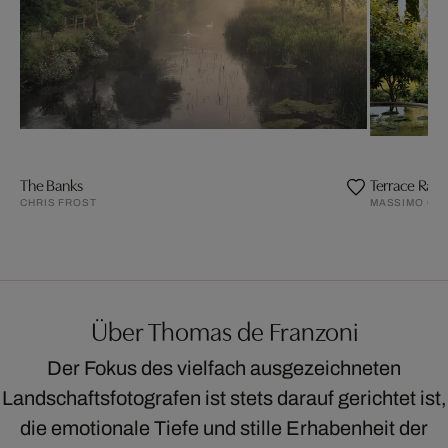
The Banks
Terrace Rave
CHRIS FROST
MASSIMO CO
Über Thomas de Franzoni
Der Fokus des vielfach ausgezeichneten
Landschaftsfotografen ist stets darauf gerichtet ist,
die emotionale Tiefe und stille Erhabenheit der