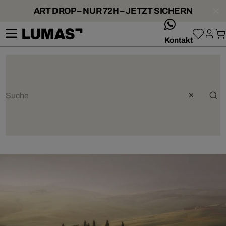
ART DROP – NUR 72H – JETZT SICHERN
whatsApp
Kontakt