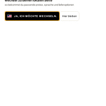
wechsel zu deiner lokalen Seite
so bekommst du passende preise, sprache und lieferoptionen
JA, ICH MÖCHTE WECHSELN.
Hier bleiben