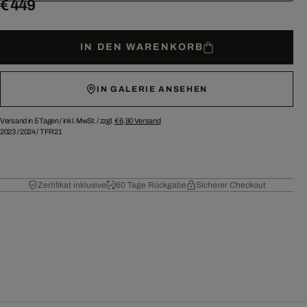
€ 449
IN DEN WARENKORB
IN GALERIE ANSEHEN
Versand in 5 Tagen /
inkl. MwSt. / zzgl.
€ 6,90
Versand
2023
/
2024
/
TFR21
Zertifikat inklusive
60 Tage Rückgabe
Sicherer Checkout