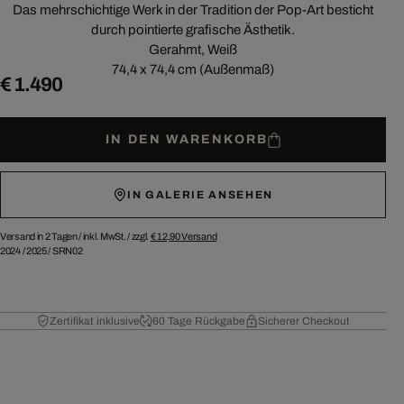
Das mehrschichtige Werk in der Tradition der Pop-Art besticht
durch pointierte grafische Ästhetik.
Gerahmt, Weiß
74,4 x 74,4 cm (Außenmaß)
€ 1.490
IN DEN WARENKORB
IN GALERIE ANSEHEN
Versand in 2 Tagen /
inkl. MwSt. / zzgl.
€ 12,90
Versand
2024
/
2025
/
SRN02
Zertifikat inklusive
60 Tage Rückgabe
Sicherer Checkout