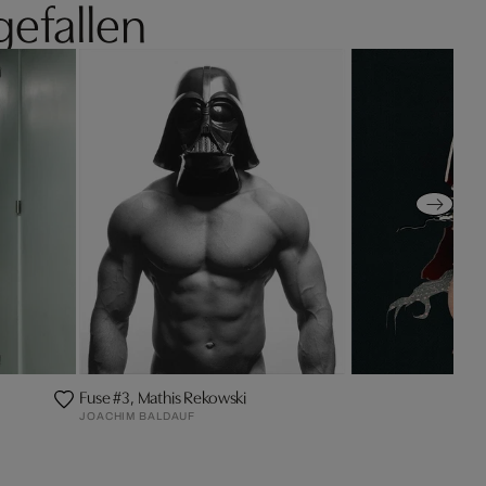
gefallen
Fuse #3, Mathis Rekowski
JOACHIM BALDAUF