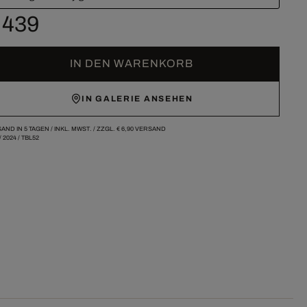
 439
IN DEN WARENKORB
IN GALERIE ANSEHEN
AND IN 5 TAGEN /
INKL. MWST. / ZZGL.
€ 6,90
VERSAND
/
2024
/
TBL52