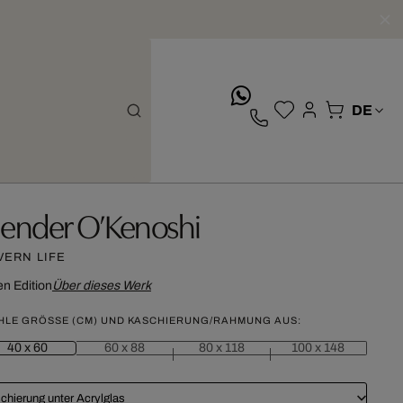
whatsApp
lender O’Kenoshi
VERN LIFE
n Edition
Über dieses Werk
HLE GRÖSSE (CM) UND KASCHIERUNG/RAHMUNG AUS:
40 x 60
60 x 88
80 x 118
100 x 148
chierung unter Acrylglas