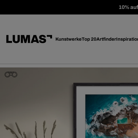
10% auf 
Kunstwerke
Top 20
Artfinder
Inspiratio