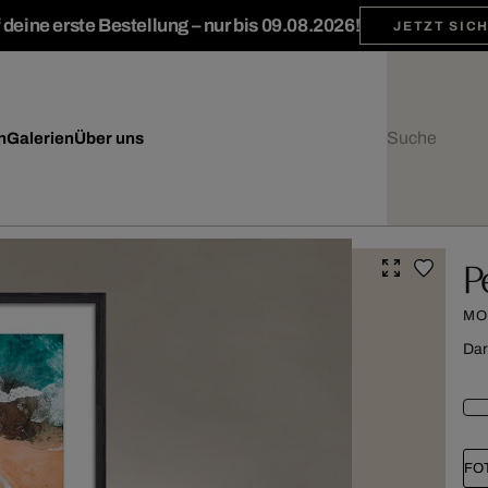
deine erste Bestellung – nur bis 09.08.2026!
JETZT SIC
n
Galerien
Über uns
P
MO
Dar
FO