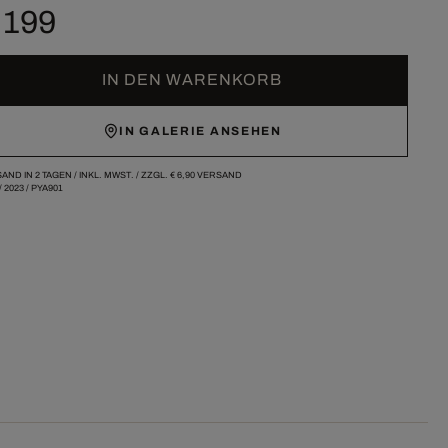
 199
IN DEN WARENKORB
IN GALERIE ANSEHEN
AND IN 2 TAGEN /
INKL. MWST. / ZZGL.
€ 6,90
VERSAND
/
2023
/
PYA901