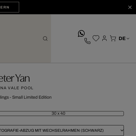
HERN
whatsApp
eter Yan
NA VALE POOL
lings - Small Limited Edition
30 x 40
TOGRAFIE-ABZUG MIT WECHSELRAHMEN (SCHWARZ)