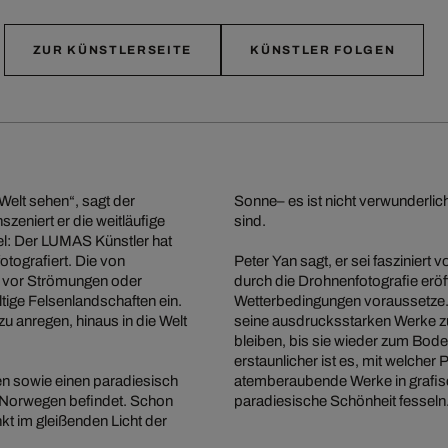
ZUR KÜNSTLERSEITE
KÜNSTLER FOLGEN
Welt sehen“, sagt der
Sonne
– es ist nicht verwunderli
inszeniert er die weitläufige
sind.
el: Der LUMAS Künstler hat
tografiert. Die von
Peter Yan sagt, er sei fasziniert
z vor Strömungen oder
durch die Drohnenfotografie eröf
tige Felsenlandschaften ein.
Wetterbedingungen voraussetze. 
u anregen, hinaus in die Welt
seine ausdrucksstarken Werke zu
bleiben, bis sie wieder zum Bo
erstaunlicher ist es, mit welcher 
ien sowie einen paradiesisch
atemberaubende Werke in grafisc
in Norwegen befindet. Schon
paradiesische Schönheit fesseln
nkt im
gleißenden Licht der