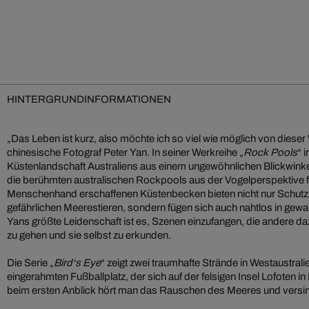
HINTERGRUNDINFORMATIONEN
„Das Leben ist kurz, also möchte ich so viel wie möglich von dieser 
chinesische Fotograf Peter Yan. In seiner Werkreihe „
Rock Pools
“ 
Küstenlandschaft Australiens aus einem ungewöhnlichen Blickwink
die berühmten australischen Rockpools aus der Vogelperspektive fo
Menschenhand erschaffenen Küstenbecken bieten nicht nur Schut
gefährlichen Meerestieren, sondern fügen sich auch nahtlos in gewal
Yans größte Leidenschaft ist es, Szenen einzufangen, die andere daz
zu gehen und sie selbst zu erkunden.
Die Serie „
Bird‘s Eye
“ zeigt zwei traumhafte Strände in Westaustral
eingerahmten Fußballplatz, der sich auf der felsigen Insel Lofoten 
beim ersten Anblick hört man das Rauschen des Meeres und versi