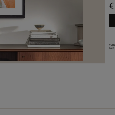
€
VERS
2018