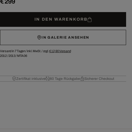
€ 299
IN DEN WARENKORB
IN GALERIE ANSEHEN
Versand in 7 Tagen /
inkl. MwSt. / zzgl.
€ 12,90
Versand
2012
/
2013
/
MTA06
Zertifikat inklusive
60 Tage Rückgabe
Sicherer Checkout