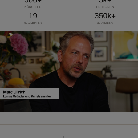
500+
5k+
KÜNSTLER
EDITIONEN
19
350k+
GALLERIEN
SAMMLER