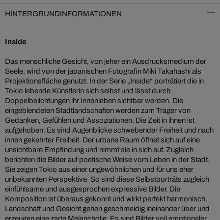
HINTERGRUNDINFORMATIONEN
Inside
Das menschliche Gesicht, von jeher ein Ausdrucksmedium der
Seele, wird von der japanischen Fotografin Miki Takahashi als
Projektionsfläche genutzt. In der Serie „Inside“ porträtiert die in
Tokio lebende Künstlerin sich selbst und lässt durch
Doppelbelichtungen ihr Innenleben sichtbar werden. Die
eingeblendeten Stadtlandschaften werden zum Träger von
Gedanken, Gefühlen und Assoziationen. Die Zeit in ihnen ist
aufgehoben. Es sind Augenblicke schwebender Freiheit und nach
innen gekehrter Freiheit. Der urbane Raum öffnet sich auf eine
unsichtbare Empfindung und nimmt sie in sich auf. Zugleich
berichten die Bilder auf poetische Weise vom Leben in der Stadt.
Sie zeigen Tokio aus einer ungewöhnlichen und für uns eher
unbekannten Perspektive. So sind diese Selbstporträts zugleich
einfühlsame und ausgesprochen expressive Bilder. Die
Komposition ist überaus gekonnt und wirkt perfekt harmonisch.
Landschaft und Gesicht gehen geschmeidig ineinander über und
erzeugen eine zarte Melancholie. Es sind Bilder voll emotionaler