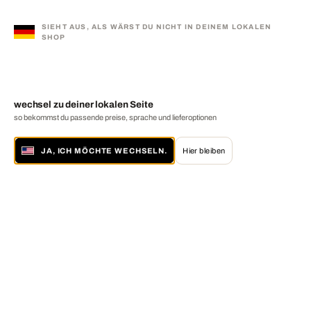
SIEHT AUS, ALS WÄRST DU NICHT IN DEINEM LOKALEN
SHOP
wechsel zu deiner lokalen Seite
so bekommst du passende preise, sprache und lieferoptionen
JA, ICH MÖCHTE WECHSELN.
Hier bleiben