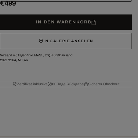
€ 499
IN DEN WARENKORB
IN GALERIE ANSEHEN
Versand in 5 Tagen /
inkl. MwSt. / zzgl.
€ 6,90
Versand
2022
/
2024
/
MFS24
Zertifikat inklusive
60 Tage Rückgabe
Sicherer Checkout