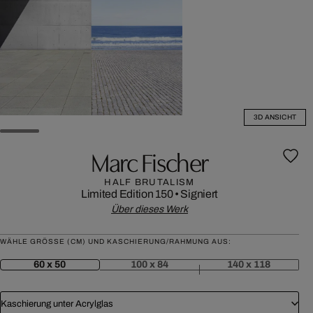
3D ANSICHT
Marc Fischer
HALF BRUTALISM
Limited Edition 150
•
Signiert
Über dieses Werk
WÄHLE GRÖSSE (CM) UND KASCHIERUNG/RAHMUNG AUS:
60 x 50
100 x 84
140 x 118
Kaschierung unter Acrylglas