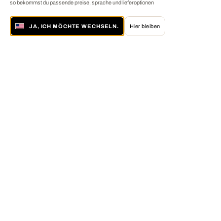
so bekommst du passende preise, sprache und lieferoptionen
JA, ICH MÖCHTE WECHSELN.
Hier bleiben
Über LUMAS