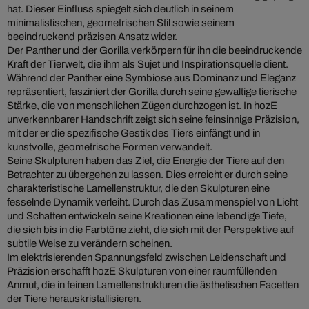
hat. Dieser Einfluss spiegelt sich deutlich in seinem
minimalistischen, geometrischen Stil sowie seinem
beeindruckend präzisen Ansatz wider.
Der Panther und der Gorilla verkörpern für ihn die beeindruckende
Kraft der Tierwelt, die ihm als Sujet und Inspirationsquelle dient.
Während der Panther eine Symbiose aus Dominanz und Eleganz
repräsentiert, fasziniert der Gorilla durch seine gewaltige tierische
Stärke, die von menschlichen Zügen durchzogen ist. In hozE
unverkennbarer Handschrift zeigt sich seine feinsinnige Präzision,
mit der er die spezifische Gestik des Tiers einfängt und in
kunstvolle, geometrische Formen verwandelt.
Seine Skulpturen haben das Ziel, die Energie der Tiere auf den
Betrachter zu übergehen zu lassen. Dies erreicht er durch seine
charakteristische Lamellenstruktur, die den Skulpturen eine
fesselnde Dynamik verleiht. Durch das Zusammenspiel von Licht
und Schatten entwickeln seine Kreationen eine lebendige Tiefe,
die sich bis in die Farbtöne zieht, die sich mit der Perspektive auf
subtile Weise zu verändern scheinen.
Im elektrisierenden Spannungsfeld zwischen Leidenschaft und
Präzision erschafft hozE Skulpturen von einer raumfüllenden
Anmut, die in feinen Lamellenstrukturen die ästhetischen Facetten
der Tiere herauskristallisieren.