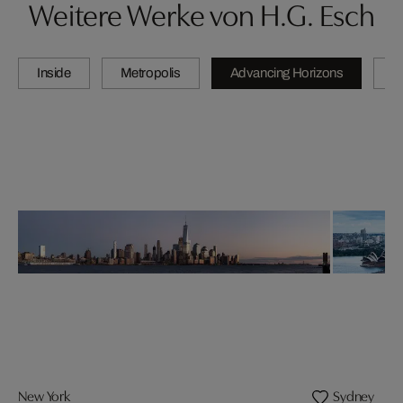
Weitere Werke von H.G. Esch
Inside
Metropolis
Advancing Horizons
L
New York
Sydney