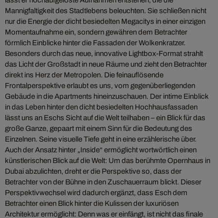
lässt er hochaufgelöste Aufnahmen entstehen, die die
Mannigfaltigkeit des Stadtlebens beleuchten. Sie schließen nicht
nur die Energie der dicht besiedelten Megacitys in einer einzigen
Momentaufnahme ein, sondern gewähren dem Betrachter
förmlich Einblicke hinter die Fassaden der Wolkenkratzer.
Besonders durch das neue, innovative Lightbox-Format strahlt
das Licht der Großstadt in neue Räume und zieht den Betrachter
direkt ins Herz der Metropolen. Die feinauflösende
Frontalperspektive erlaubt es uns, vom gegenüberliegenden
Gebäude in die Apartments hineinzuschauen. Der intime Einblick
in das Leben hinter den dicht besiedelten Hochhausfassaden
lässt uns an Eschs Sicht auf die Welt teilhaben – ein Blick für das
große Ganze, gepaart mit einem Sinn für die Bedeutung des
Einzelnen. Seine visuelle Tiefe geht in eine erzählerische über.
Auch der Ansatz hinter „Inside“ ermöglicht wortwörtlich einen
künstlerischen Blick auf die Welt: Um das berühmte Opernhaus in
Dubai abzulichten, dreht er die Perspektive so, dass der
Betrachter von der Bühne in den Zuschauerraum blickt. Dieser
Perspektivwechsel wird dadurch ergänzt, dass Esch dem
Betrachter einen Blick hinter die Kulissen der luxuriösen
Architektur ermöglicht: Denn was er einfängt, ist nicht das finale