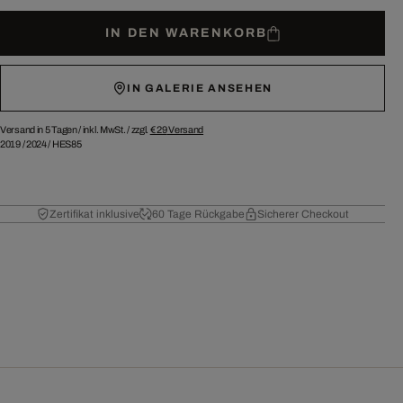
IN DEN WARENKORB
IN GALERIE ANSEHEN
Versand in 5 Tagen /
inkl. MwSt. / zzgl.
€ 29
Versand
2019
/
2024
/
HES85
Zertifikat inklusive
60 Tage Rückgabe
Sicherer Checkout