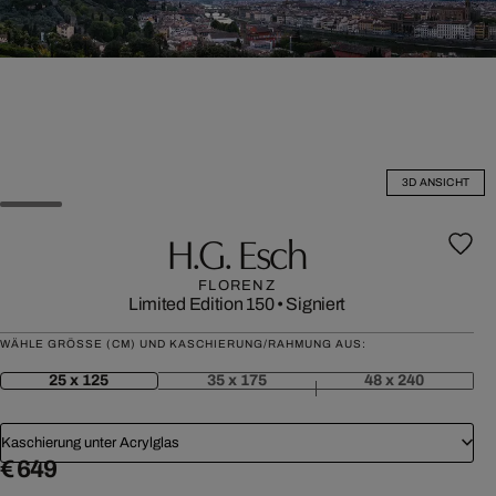
3D ANSICHT
H.G. Esch
FLORENZ
Limited Edition 150
•
Signiert
WÄHLE GRÖSSE (CM) UND KASCHIERUNG/RAHMUNG AUS:
25 x 125
35 x 175
48 x 240
Kaschierung unter Acrylglas
€ 649