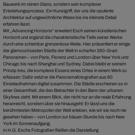
Bauwerk im reinen Glanz, sondern sein komplexer
Entstehungsprozess. Ein Kunstgriff, der uns die opulente
Architektur auf ungewöhnliche Weise bis ins kleinste Detail
erfahren lässt.
Mit „Advancing Horizons“ erweitert Esch seinen künstlerischen
Horizont und ergänzt die charakteristische Tiefe seiner Werke
durch eine scheinbar grenzenlose Weite. Hier präsentiert er einige
der glamourösesten Städte der Welt in scharfen 360-Grad-
Panoramen – von Paris, Florenz und London über New York und
Chicago bis nach Shanghai und Sydney. Dabei bleibt er seinem
Prinzip treu, die komplexe Essenz eines Ortes in einem Werk zu
erfassen: Dafür setzt er die Panoramafotografien aus 60
Einzelaufnahmen digital zusammen. Die Städte erscheinen so in
einer Gesamtheit, die den Betrachter in den Bann der urbanen
Skylines zieht. Mit einem Blick, der nicht nur an die reale Erfahrung
heranreicht, sondern über sie hinausgeht: Er lässt uns die
berühmtesten Metropolen der Welt erleben, wie wir sie noch nie
gesehen haben – von London zur blauen Stunde bis nach New
York im Sonnenaufgang.
In H.G. Eschs Fotografien fließen die Darstellung