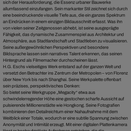
sich der Herausforderung, die Essenz urbaner Bauwerke
allumfassend einzufangen. Sein markanter Stil zeichnet sich durch
eine beeindruckende visuelle Tiefe aus, die ein ganzes Spektrum
an Eindrücken in einem einzigen Bildausschnitt erfasst. Was ihn
von vielen seiner Zeitgenossen abhebt, ist seine ausgeprägte
Fähigkeit, das dynamische Zusammenspiel aus Architektur und
Atmosphäre, aus Stadtlandschaft und Stadtleben zu visualisieren.
Seine außergewöhnlichen Perspektiven und besondere
Bildsprache lassen sein narratives Talent erkennen, das seinen
Hintergrund als Filmemacher durchscheinen lässt.
H.G. Eschs vielseitiges Werk entstand auf der ganzen Welt und
versetzt den Betrachter ins Zentrum der Metropolen – von Florenz
über New York bis nach Shanghai. Seine Werkpalette offenbart
sein präzises, perspektivisches Denken:
So bietet seine Werkgruppe „Megacity“ etwa aus
schwindelerregender Höhe eine gestochen scharfe Aussicht auf
pulsierende Millionenstädte wie Hongkong. Seine Fotografien
kombinieren den Detailreichtum einer Nahaufnahme mit dem
Weitblick einer Totale, wodurch er eine subtile Spannung zwischen
Anonymität und Intimität erzeugt. Mit einer digitalen Plattenkamera