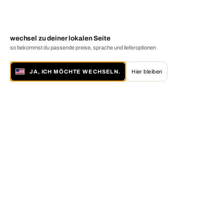
wechsel zu deiner lokalen Seite
so bekommst du passende preise, sprache und lieferoptionen
JA, ICH MÖCHTE WECHSELN.
Hier bleiben