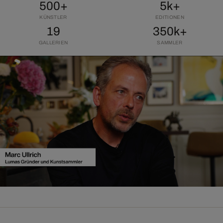
500+
5k+
KÜNSTLER
EDITIONEN
19
350k+
GALLERIEN
SAMMLER