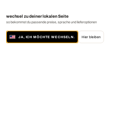
wechsel zu deiner lokalen Seite
so bekommst du passende preise, sprache und lieferoptionen
JA, ICH MÖCHTE WECHSELN.
Hier bleiben