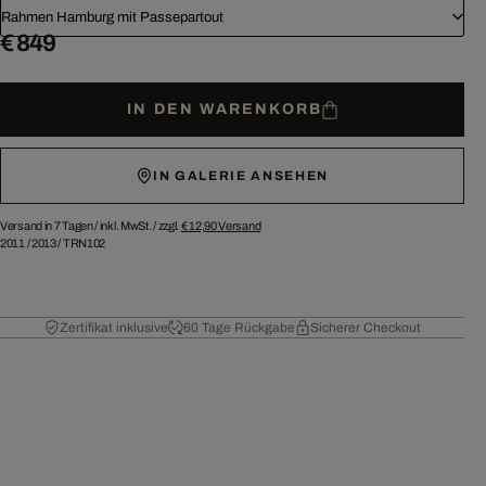
Rahmen Hamburg mit Passepartout
€ 849
IN DEN WARENKORB
IN GALERIE ANSEHEN
Versand in 7 Tagen /
inkl. MwSt. / zzgl.
€ 12,90
Versand
2011
/
2013
/
TRN102
Zertifikat inklusive
60 Tage Rückgabe
Sicherer Checkout